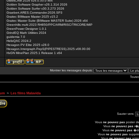
GibbsCAM 2026 v26.0.55.0 x64
Golden Software Grapher v26.1.314 2026
Golden Software Surfer v30.3.273 2026
Graebert.ARES.Commander.2026.SP3
Graitec BIMware Master 2025 v15.2
Graitec Master Suite (BIMware MASTER Suite) 2026 x64
Greenhills multi 2023 RH850/PPC/ARM/RISC/TRICORE/MIP
GreenPower Designer 1.0.1
GrindEQ Math Utilities 2024
guidemia 7.0
HelixQAC 2024.2
Hexagon PV Elite 2025 v28.0
Hexagon.Intergraph.PepS(PIPESTRESS).2025.v08.00.00
HxGN MinePlan 2025.1 Release 1 x64
Montrer les messages depuis:
Toute
rum
~
Les films Malavida
Sauter vers:
Vous
ne pouvez pas
poster de
Vous
ne pouvez pas
r�p
Vous
ne pouvez pas
�dit
Vous
ne pouvez pas
suppri
Vous
ne pouvez pas
voter