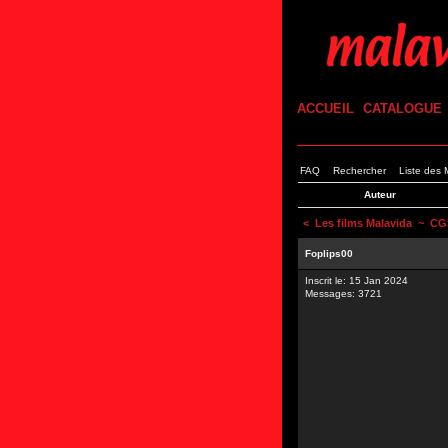
ACCUEIL
CATALOGUE
FAQ
Rechercher
Liste des
Auteur
<
Les films Malavida
~ CGS
Foplips00
Inscrit le: 15 Jan 2024
Messages: 3721