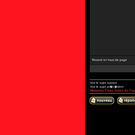
Revenir en haut de page
Voir le sujet suivant
Voir le sujet pr�c�dent
Malavida Films Index du Fo