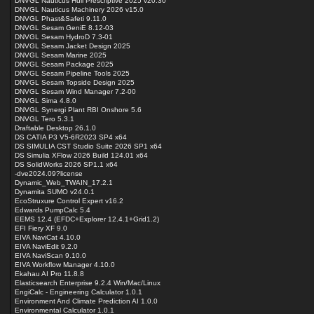
DNVGL Nauticus Hull Prescriptive 2025 v20.30
DNVGL Nauticus Machinery 2026 v15.0
DNVGL Phast&Safeti 9.11.0
DNVGL Sesam GeniE 8.12-03
DNVGL Sesam HydroD 7.3-01
DNVGL Sesam Jacket Design 2025
DNVGL Sesam Marine 2025
DNVGL Sesam Package 2025
DNVGL Sesam Pipeline Tools 2025
DNVGL Sesam Topside Design 2025
DNVGL Sesam Wind Manager 7.2-00
DNVGL Sima 4.8.0
DNVGL Synergi Plant RBI Onshore 5.6
DNVGL Tero 5.3.1
Draftable Desktop 26.1.0
DS CATIA P3 V5-6R2023 SP4 x64
DS SIMULIA CST Studio Suite 2026 SP1 x64
DS Simulia XFlow 2026 Build 124.01 x64
DS SolidWorks 2026 SP1.1 x64
-dve2024.09?license
Dynamic_Web_TWAIN_17.2.1
Dynamita SUMO v24.0.1
EcoStruxure Control Expert v16.2
Edwards PumpCalc 5.4
EEMS 12.4 (EFDC+Explorer 12.4.1+Grid1.2)
EFI Fiery XF 9.0
EIVA NaviCat 4.10.0
EIVA NaviEdit 9.2.0
EIVA NaviScan 9.10.0
EIVA Workflow Manager 4.10.0
Ekahau AI Pro 11.8.8
Elasticsearch Enterprise 9.2.4 Win/Mac/Linux
EngiCalc - Engineering Calculator 1.0.1
Environment And Climate Prediction AI 1.0.0
Environmental Calculator 1.0.1