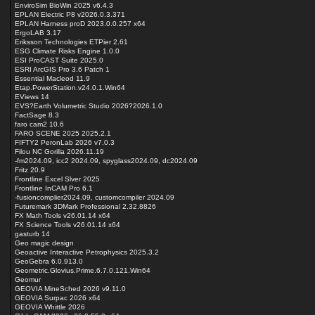
EnviroSim BioWin 2025 v6.4.3
EPLAN Electric P8 v2026.0.3.371
EPLAN Harness proD 2023.0.0.257 x64
ErgoLAB 3.17
Eriksson Technologies ETPier 2.61
ESG Climate Risks Engine 1.0.0
ESI ProCAST Suite 2025.0
ESRI ArcGIS Pro 3.6 Patch 1
Essential Macleod 11.9
Etap.PowerStation.v24.0.1.Win64
EViews 14
EVS?Earth Volumetric Studio 2026?2026.1.0
FactSage 8.3
faro cam2 10.6
FARO SCENE 2025 2025.2.1
FIFTY2 PeronLab 2026 v7.0.3
Filou NC Gorilla 2026.11.19
-fm2024.09, icc2 2024.09, spyglass2024.09, dc2024.09
Fritz 20.9
Frontline Excel Slver 2025
Frontline InCAM Pro 6.1
-fusioncomplier2024.09, customcompiler 2024.09
Futuremark 3DMark Professional 2.32.8826
FX Math Tools v26.01.14 x64
FX Science Tools v26.01.14 x64
gasturb 14
Geo magic design
Geoactive Interactive Petrophysics 2025.3.2
GeoGebra 6.0.913.0
Geometric.Glovius.Prime.6.7.0.121.Win64
Geomur
GEOVIA MineSched 2026 v9.11.0
GEOVIA Surpac 2026 x64
GEOVIA Whittle 2026