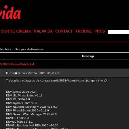
SORTIE CINEMA
MALAVIDA
CONTACT
TRIBUNE
PROS
 Membres
Groupes d'utilisateurs
Message
 ORIS PressMatch 4.4
Post� le: Ven Avr 24, 2026 12:23 am
Try cracked softwares pls contact yamile5678#hotmail.com change # into @
DNV GeniE 2025 v9.0
DNV GL Phast Safeti v9.11
DNV GL SIMA 4.8
DNV HydroD 2025 v8.0
DNV Nauticus Machinery 2026 v16.0.0
DNV Phast&Safeti 2025 v9.11.0
DNV Sesam Wind Manager 2025 v8.0
DNVGL Leak 3.3
DNVGL Maros 9.3.1
DNVGL Nauticus Hull FEA 2025 v20.30