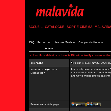
ACCUEIL
CATALOGUE
SORTIE CINEMA
MALAVID
FAQ
Rechercher
Liste des Membres
Groupes d'utilisateurs
Auteur
<
Les films Malavida
~ How is Bitcoin actually chosen as the
okichacha
Post� le: Lun F�v 23, 2026 3:
I’ve mostly heard and read about Bi
Inscrit le: 26 F�v 2025
that choice. And there are probably
Messages: 7
and why is mining Bitcoin easier t
Revenir en haut de page