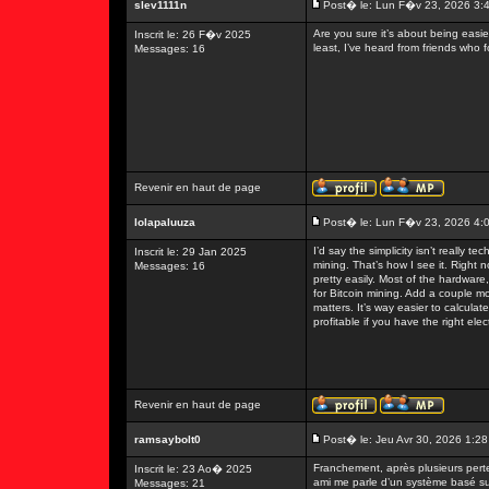
slev1111n
Post� le: Lun F�v 23, 2026 3:
Are you sure it’s about being easie
Inscrit le: 26 F�v 2025
least, I’ve heard from friends who 
Messages: 16
Revenir en haut de page
lolapaluuza
Post� le: Lun F�v 23, 2026 4:
I’d say the simplicity isn’t really t
Inscrit le: 29 Jan 2025
mining. That’s how I see it. Right n
Messages: 16
pretty easily. Most of the hardware,
for Bitcoin mining. Add a couple mor
matters. It’s way easier to calculat
profitable if you have the right ele
Revenir en haut de page
ramsaybolt0
Post� le: Jeu Avr 30, 2026 1:2
Franchement, après plusieurs pert
Inscrit le: 23 Ao� 2025
ami me parle d’un système basé sur 
Messages: 21