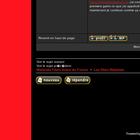
https://velorafundsai-v2.org
j’ai co
premiers gains ce que j’ai apprécié 
maintenant je continue comme ça et
Revenir en haut de page
Mont
Voir le sujet suivant
Voir le sujet pr�c�dent
Malavida Films Index du Forum
~
Les films Malavida
Powered b