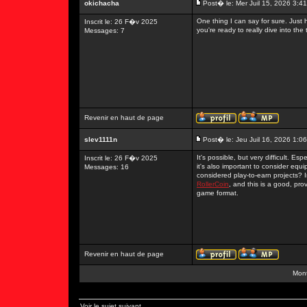
okichacha
Post� le: Mer Juil 15, 2026 3:4
One thing I can say for sure. Jus
Inscrit le: 26 F�v 2025
you're ready to really dive into the
Messages: 7
Revenir en haut de page
slev1111n
Post� le: Jeu Juil 16, 2026 1:0
It's possible, but very difficult. E
Inscrit le: 26 F�v 2025
it's also important to consider equi
Messages: 16
considered play-to-earn projects? In
RollerCoin
, and this is a good, pr
game format.
Revenir en haut de page
Mont
Voir le sujet suivant