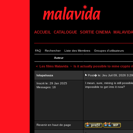
ACCUEIL
CATALOGUE
SORTIE CINEMA
MALAVID
FAQ
Rechercher
Liste des Membres
Groupes d'utilisateurs
Auteur
<
Les films Malavida
~ Is it actually possible to mine crypto 
lolapaluuza
Post� le: Jeu Juil 09, 2026 3:2
I mean, sure, mining is still possibl
Inscrit le: 29 Jan 2025
impossible to get into it now?
Messages: 16
Revenir en haut de page