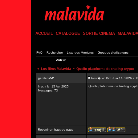
ACCUEIL
CATALOGUE
SORTIE CINEMA
MALAVID
FAQ
Rechercher
Liste des Membres
Groupes d'utilisateurs
Auteur
<
Les films Malavida
~ Quelle plateforme de trading crypto
gardens52
Post� le: Dim Juin 14, 2026 9:
Quelle plateforme de trading crypt
Inscrit le: 15 Avr 2025
Messages: 73
Revenir en haut de page