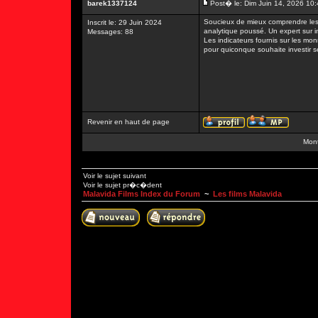
barek1337124
Post� le: Dim Juin 14, 2026 10
Soucieux de mieux comprendre les 
Inscrit le: 29 Juin 2024
analytique poussé. Un expert sur 
Messages: 88
Les indicateurs fournis sur les monn
pour quiconque souhaite investir 
Revenir en haut de page
Mont
Voir le sujet suivant
Voir le sujet pr�c�dent
Malavida Films Index du Forum
~
Les films Malavida