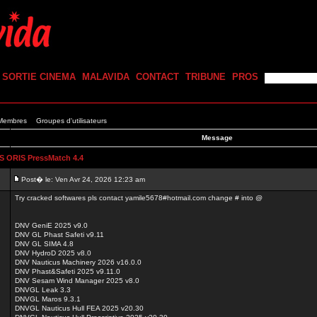
SORTIE CINEMA
MALAVIDA
CONTACT
TRIBUNE
PROS
 Membres
Groupes d'utilisateurs
Message
 ORIS PressMatch 4.4
Post� le: Ven Avr 24, 2026 12:23 am
Try cracked softwares pls contact yamile5678#hotmail.com change # into @
DNV GeniE 2025 v9.0
DNV GL Phast Safeti v9.11
DNV GL SIMA 4.8
DNV HydroD 2025 v8.0
DNV Nauticus Machinery 2026 v16.0.0
DNV Phast&Safeti 2025 v9.11.0
DNV Sesam Wind Manager 2025 v8.0
DNVGL Leak 3.3
DNVGL Maros 9.3.1
DNVGL Nauticus Hull FEA 2025 v20.30