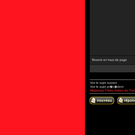
Revenir en haut de page
Voir le sujet suivant
Voir le sujet pr�c�dent
Malavida Films Index du Fo