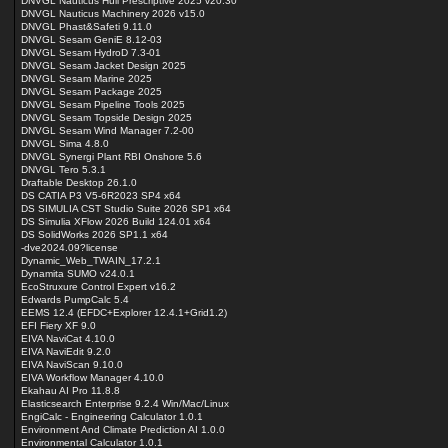
DNVGL Nauticus Hull Prescriptive 2025 v20.30
DNVGL Nauticus Machinery 2026 v15.0
DNVGL Phast&Safeti 9.11.0
DNVGL Sesam GeniE 8.12-03
DNVGL Sesam HydroD 7.3-01
DNVGL Sesam Jacket Design 2025
DNVGL Sesam Marine 2025
DNVGL Sesam Package 2025
DNVGL Sesam Pipeline Tools 2025
DNVGL Sesam Topside Design 2025
DNVGL Sesam Wind Manager 7.2-00
DNVGL Sima 4.8.0
DNVGL Synergi Plant RBI Onshore 5.6
DNVGL Tero 5.3.1
Draftable Desktop 26.1.0
DS CATIA P3 V5-6R2023 SP4 x64
DS SIMULIA CST Studio Suite 2026 SP1 x64
DS Simulia XFlow 2026 Build 124.01 x64
DS SolidWorks 2026 SP1.1 x64
-dve2024.09?license
Dynamic_Web_TWAIN_17.2.1
Dynamita SUMO v24.0.1
EcoStruxure Control Expert v16.2
Edwards PumpCalc 5.4
EEMS 12.4 (EFDC+Explorer 12.4.1+Grid1.2)
EFI Fiery XF 9.0
EIVA NaviCat 4.10.0
EIVA NaviEdit 9.2.0
EIVA NaviScan 9.10.0
EIVA Workflow Manager 4.10.0
Ekahau AI Pro 11.8.8
Elasticsearch Enterprise 9.2.4 Win/Mac/Linux
EngiCalc - Engineering Calculator 1.0.1
Environment And Climate Prediction AI 1.0.0
Environmental Calculator 1.0.1