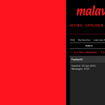
ACCUEIL
CATALOGUE
FAQ
Rechercher
Liste des
Auteur
<
Les films Malavida
~ CGS
Foplips00
Inscrit le: 15 Jan 2024
Messages: 3721