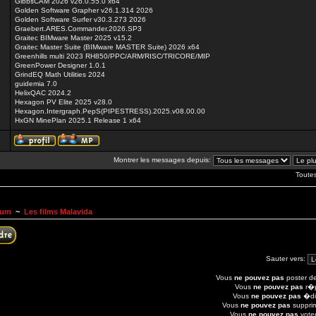
GibbsCAM 2026 v26.0.55.0 x64
Golden Software Grapher v26.1.314 2026
Golden Software Surfer v30.3.273 2026
Graebert.ARES.Commander.2026.SP3
Graitec BIMware Master 2025 v15.2
Graitec Master Suite (BIMware MASTER Suite) 2026 x64
Greenhills multi 2023 RH850/PPC/ARM/RISC/TRICORE/MIP
GreenPower Designer 1.0.1
GrindEQ Math Utilities 2024
guidemia 7.0
HelixQAC 2024.2
Hexagon PV Elite 2025 v28.0
Hexagon.Intergraph.PepS(PIPESTRESS).2025.v08.00.00
HxGN MinePlan 2025.1 Release 1 x64
Montrer les messages depuis:
Toute
rum
~
Les films Malavida
Sauter vers:
Vous
ne pouvez pas
poster de
Vous
ne pouvez pas
r�p
Vous
ne pouvez pas
�dit
Vous
ne pouvez pas
suppri
Vous
ne pouvez pas
voter