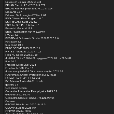
EnviroSim BioWin 2025 v6.4.3
EPLAN Electric P8 v2026.0.3.371
EPLAN Harness proD 2023.0.0.257 x64
ErgoLAB 3.17
Eriksson Technologies ETPier 2.61
ESG Climate Risks Engine 1.0.0
ESI ProCAST Suite 2025.0
ESRI ArcGIS Pro 3.6 Patch 1
Essential Macleod 11.9
Etap.PowerStation.v24.0.1.Win64
EViews 14
EVS?Earth Volumetric Studio 2026?2026.1.0
FactSage 8.3
faro cam2 10.6
FARO SCENE 2025 2025.2.1
FIFTY2 PeronLab 2026 v7.0.3
Filou NC Gorilla 2026.11.19
-fm2024.09, icc2 2024.09, spyglass2024.09, dc2024.09
Fritz 20.9
Frontline Excel Slver 2025
Frontline InCAM Pro 6.1
-fusioncomplier2024.09, customcompiler 2024.09
Futuremark 3DMark Professional 2.32.8826
FX Math Tools v26.01.14 x64
FX Science Tools v26.01.14 x64
gasturb 14
Geo magic design
Geoactive Interactive Petrophysics 2025.3.2
GeoGebra 6.0.913.0
Geometric.Glovius.Prime.6.7.0.121.Win64
Geomur
GEOVIA MineSched 2026 v9.11.0
GEOVIA Surpac 2026 x64
GEOVIA Whittle 2026