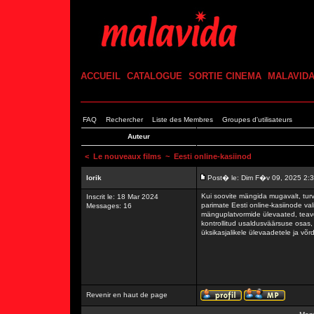
ACCUEIL
CATALOGUE
SORTIE CINEMA
MALAVID
FAQ
Rechercher
Liste des Membres
Groupes d'utilisateurs
Auteur
<
Le nouveaux films
~ Eesti online-kasiinod
lorik
Post� le: Dim F�v 09, 2025 2:
Kui soovite mängida mugavalt, turv
Inscrit le: 18 Mar 2024
parimate Eesti online-kasiinode val
Messages: 16
mänguplatvormide ülevaated, teave
kontrollitud usaldusväärsuse osas, 
üksikasjalikele ülevaadetele ja võr
Revenir en haut de page