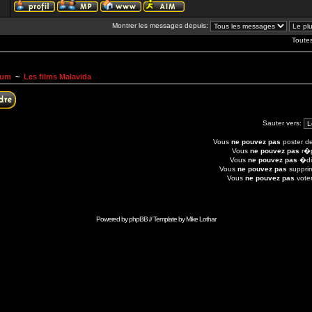
Montrer les messages depuis:
Toute
rum
~
Les films Malavida
Sauter vers:
Vous
ne pouvez pas
poster de
Vous
ne pouvez pas
r�p
Vous
ne pouvez pas
�dit
Vous
ne pouvez pas
suppri
Vous
ne pouvez pas
voter
Powered by
phpBB
// Template by
Mike Lothar