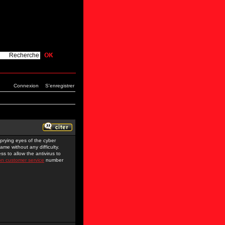
Connexion
S'enregistrer
prying eyes of the cyber
me without any difficulty.
s to allow the antivirus to
on customer service
number