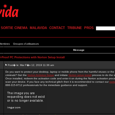
SORTIE CINEMA
MALAVIDA
CONTACT
TRIBUNE
PROS
 Membres
Groupes d'utilisateurs
Message
-Proof PC Protections with Norton Setup Install
Post� le: Mar F�v 12, 2019 11:36 am
Do you want to protect your desktop, laptop or mobile phone from the harmful viruses or the 
criminals? Get the
Norton Antivirus Setup
and initiate
Norton setup install
process to do the sa
Once installed, redeem the activation code and enter it on during the Norton activation proces
scan your device. If you face any technical glitch then it is recommended to contact our
nort
888-315-9712 professionals for the immediate guidance and support.