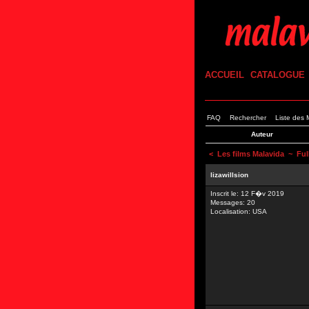
ACCUEIL
CATALOGUE
FAQ
Rechercher
Liste des
Auteur
<
Les films Malavida
~ Full
lizawillsion
Inscrit le: 12 F�v 2019
Messages: 20
Localisation: USA