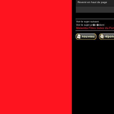
Revenir en haut de page
Voir le sujet suivant
Voir le sujet pr�c�dent
Malavida Films Index du Fo