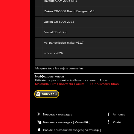
InventorCAM 2025 SP1
Zuken CR-5000 Board Designer v13
Zuken CR-8000 2024
Visual 3D v6 Pro
vpi transmission maker v11.7
vulcan v2026
Marquez tous les sujets comme lus
Mod�rateurs: Aucun
Utilisateurs parcourant actuellement ce forum : Aucun
Malavida Films Index du Forum
~
Le nouveaux films
Nouveaux messages
Annonce
Nouveaux messages [ Verrouill� ]
Post-it
Pas de nouveaux messages [ Verrouill� ]