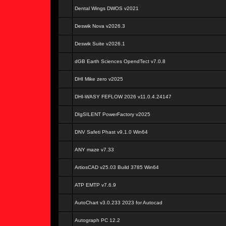
Dental Wings DWOS v2021
Deswik Nova v2026.3
Deswik Suite v2026.1
dGB Earth Sciences OpendTect v7.0.8
DHI Mike zero v2025
DHI-WASY FEFLOW 2026 v11.0.4.24147
DIgSILENT PowerFactory v2025
DNV Safeti Phast v9.1.0 Win64
ANY maze v7.33
ArtiosCAD v25.03 Build 3785 Win64
ATP EMTP v7.6.9
AutoChart v3.0.233 2023 for Autocad
Autograph PC 12.2