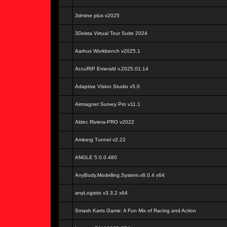
3dmine plus v2025
3Dvista Virtual Tour Suite 2024
Aarhus Workbench v2025.1
AccuRIP Emerald v.2025.01.14
Adaptive Vision Studio v5.0
Airmagnet Survey Pro v11.1
Aldec Riviera-PRO v2022
Amberg Tunnel v2.22
ANGLE 5.0.0.480
AnyBody.Modelling.System.v8.0.4 x64
anyLogistix v3.3.2 x64
Smash Karts Game: A Fun Mix of Racing and Action