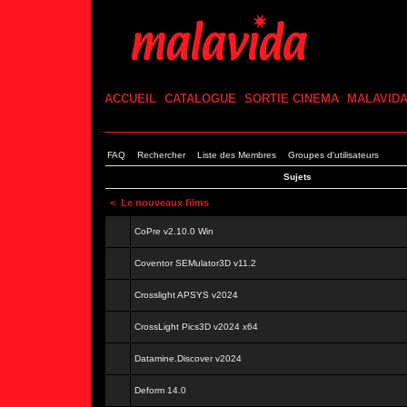
ACCUEIL
CATALOGUE
SORTIE CINEMA
MALAVID
FAQ
Rechercher
Liste des Membres
Groupes d'utilisateurs
Sujets
<
Le nouveaux films
CoPre v2.10.0 Win
Coventor SEMulator3D v11.2
Crosslight APSYS v2024
CrossLight Pics3D v2024 x64
Datamine.Discover v2024
Deform 14.0