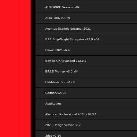
AUTOPIPE Vessels v46
AutoTURN v2025
Avontus Scaffold designer 2021
BAE ShipWeight Enterprise v13.0 x64
Biowin 2025 v6.4
BowTieXP Advanced v12.0.8
BR&E Promax v6.0 x64
CabMaster Pro v12.0
CadnaA v2023
Application
Alarmcad Professional 2021 v10.3.1
2020 Design Version v12
3dec v9.10