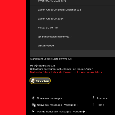
InventorCAM 2025 SP1
Zuken CR-5000 Board Designer v13
Zuken CR-8000 2024
Visual 3D v6 Pro
vpi transmission maker v11.7
vulcan v2026
Marquez tous les sujets comme lus
Mod�rateurs: Aucun
Utilisateurs parcourant actuellement ce forum : Aucun
Malavida Films Index du Forum
~
Le nouveaux films
Nouveaux messages
Annonce
Nouveaux messages [ Verrouill� ]
Post-it
Pas de nouveaux messages [ Verrouill� ]