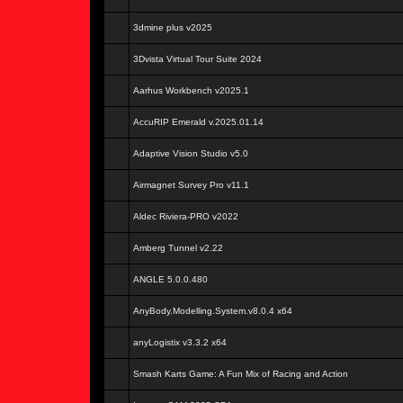
3dmine plus v2025
3Dvista Virtual Tour Suite 2024
Aarhus Workbench v2025.1
AccuRIP Emerald v.2025.01.14
Adaptive Vision Studio v5.0
Airmagnet Survey Pro v11.1
Aldec Riviera-PRO v2022
Amberg Tunnel v2.22
ANGLE 5.0.0.480
AnyBody.Modelling.System.v8.0.4 x64
anyLogistix v3.3.2 x64
Smash Karts Game: A Fun Mix of Racing and Action