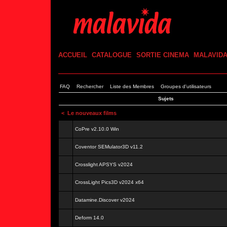
ACCUEIL
CATALOGUE
SORTIE CINEMA
MALAVID
FAQ
Rechercher
Liste des Membres
Groupes d'utilisateurs
Sujets
<
Le nouveaux films
CoPre v2.10.0 Win
Coventor SEMulator3D v11.2
Crosslight APSYS v2024
CrossLight Pics3D v2024 x64
Datamine.Discover v2024
Deform 14.0