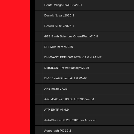
Dental Wings DWOS v2021
Deswik Nova v2026.3
Deswik Suite v2026.1
dGB Earth Sciences OpendTect v7.0.8
DHI Mike zero v2025
DHI-WASY FEFLOW 2026 v11.0.4.24147
DIgSILENT PowerFactory v2025
DNV Safeti Phast v9.1.0 Win64
ANY maze v7.33
ArtiosCAD v25.03 Build 3785 Win64
ATP EMTP v7.6.9
AutoChart v3.0.233 2023 for Autocad
Autograph PC 12.2