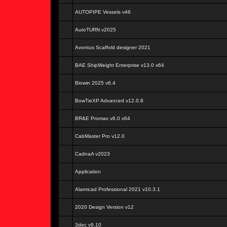
AUTOPIPE Vessels v46
AutoTURN v2025
Avontus Scaffold designer 2021
BAE ShipWeight Enterprise v13.0 x64
Biowin 2025 v6.4
BowTieXP Advanced v12.0.8
BR&E Promax v6.0 x64
CabMaster Pro v12.0
CadnaA v2023
Application
Alarmcad Professional 2021 v10.3.1
2020 Design Version v12
3dec v9.10