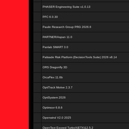
PHASER Engineering Suite v1.0.13
PFC 6.0.30
Paulin Research Group PRG 2026.6
PARTNER/Aspan 11.0
Panlab SMART 3.0
Palisade Risk Platform (DecisionTools Suite) 2026 v8.14
ORS Dragonfly 3D
OrcaFlex 11.6b
OptiTrack Motive 2.3.7
OptiSystem 2026
Optimoor 6.8.6
Openwind V2.0 2025
OpenText Exceed TurboX(ETX)12.5.2