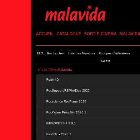
ACCUEIL
CATALOGUE
SORTIE CINEMA
MALAVID
FAQ
Rechercher
Liste des Membres
Groupes d'utilisateurs
Sujets
<
Les films Malavida
Rodin4D
RocSupport/RSPile/Dips 2025
Rocscience RocPlane 2025
RockWare PetraSim 2026.1
RiPROCESS 1.9.8.1
Res3Dinv 2026.1