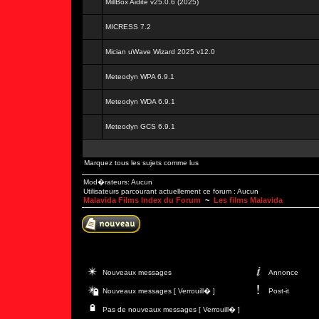
MillBox Aidite v25.0.6 (2025)
MICRESS 7.2
Mician uWave Wizard 2025 v12.0
Meteodyn WPA 6.9.1
Meteodyn WDA 6.9.1
Meteodyn GCS 6.9.1
Marquez tous les sujets comme lus
Mod�rateurs: Aucun
Utilisateurs parcourant actuellement ce forum : Aucun
Malavida Films Index du Forum
~
Les films Malavida
Nouveaux messages
Annonce
Nouveaux messages [ Verrouill� ]
Post-it
Pas de nouveaux messages [ Verrouill� ]