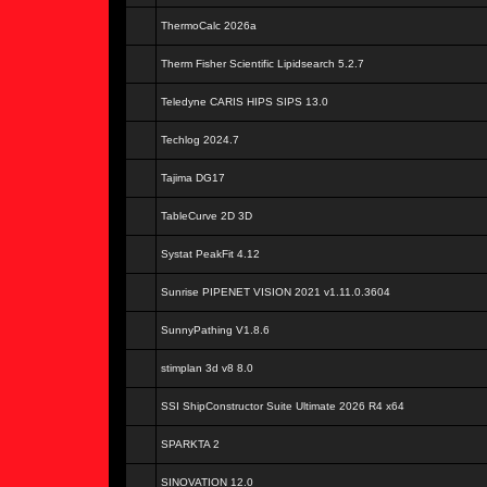
ThermoCalc 2026a
Therm Fisher Scientific Lipidsearch 5.2.7
Teledyne CARIS HIPS SIPS 13.0
Techlog 2024.7
Tajima DG17
TableCurve 2D 3D
Systat PeakFit 4.12
Sunrise PIPENET VISION 2021 v1.11.0.3604
SunnyPathing V1.8.6
stimplan 3d v8 8.0
SSI ShipConstructor Suite Ultimate 2026 R4 x64
SPARKTA 2
SINOVATION 12.0