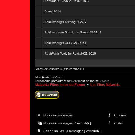
Sentaurus TCAD 2026.03 Linux
Scorg 2024
Schlumberger Techlog 2024.7
Schlumberger Petrel and Studio 2024.11
Schlumberger OLGA 2026.2.0
RushForth Tools for Revit 2021-2026
Marquez tous les sujets comme lus
Mod�rateurs: Aucun
Utilisateurs parcourant actuellement ce forum : Aucun
Malavida Films Index du Forum
~
Les films Malavida
Nouveaux messages
Annonce
Nouveaux messages [ Verrouill� ]
Post-it
Pas de nouveaux messages [ Verrouill� ]