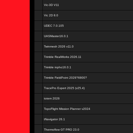
Vic-3D V11
Vic 2D 8.0
UDEC 7.0.105
UASMaster16.0.1
Twinmesh 2026 v11.0
Trimble RealWorks 2026.11
Trimble inpho16.0.1
Trimble FieldPoint 2029?6800?
TracePro Expert 2025 (v25.4)
totem 2026
TopoFlight Mission Planner v2024
tNavigator 26.1
Thermoflow GT PRO 23.0