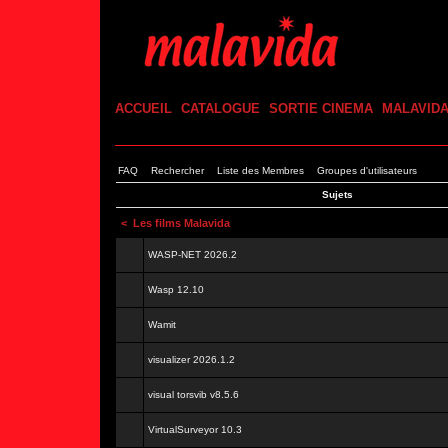
ACCUEIL
CATALOGUE
SORTIE CINEMA
MALAVID
FAQ
Rechercher
Liste des Membres
Groupes d'utilisateurs
Sujets
<
Les films Malavida
WASP-NET 2026.2
Wasp 12.10
Wamit
visualizer 2026.1.2
visual torsvib v8.5.6
VirtualSurveyor 10.3