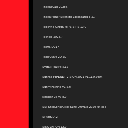
ThermoCalc 2026a
Therm Fisher Scientific Lipidsearch 5.2.7
Teledyne CARIS HIPS SIPS 13.0
Techlog 2024.7
Tajima DG17
TableCurve 2D 3D
Systat PeakFit 4.12
Sunrise PIPENET VISION 2021 v1.11.0.3604
SunnyPathing V1.8.6
stimplan 3d v8 8.0
SSI ShipConstructor Suite Ultimate 2026 R4 x64
SPARKTA 2
SINOVATION 12.0