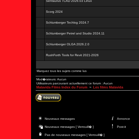
Sentaurus TCAD 2026.03 Linux
Scorg 2024
Schlumberger Techlog 2024.7
Schlumberger Petrel and Studio 2024.11
Schlumberger OLGA 2026.2.0
RushForth Tools for Revit 2021-2026
Marquez tous les sujets comme lus
Mod�rateurs: Aucun
Utilisateurs parcourant actuellement ce forum : Aucun
Malavida Films Index du Forum
~
Les films Malavida
Nouveaux messages
Annonce
Nouveaux messages [ Verrouill� ]
Post-it
Pas de nouveaux messages [ Verrouill� ]