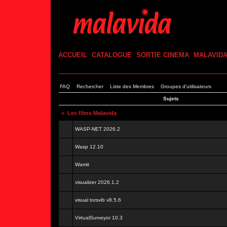
ACCUEIL
CATALOGUE
SORTIE CINEMA
MALAVID
FAQ
Rechercher
Liste des Membres
Groupes d'utilisateurs
Sujets
<
Les films Malavida
WASP-NET 2026.2
Wasp 12.10
Wamit
visualizer 2026.1.2
visual torsvib v8.5.6
VirtualSurveyor 10.3