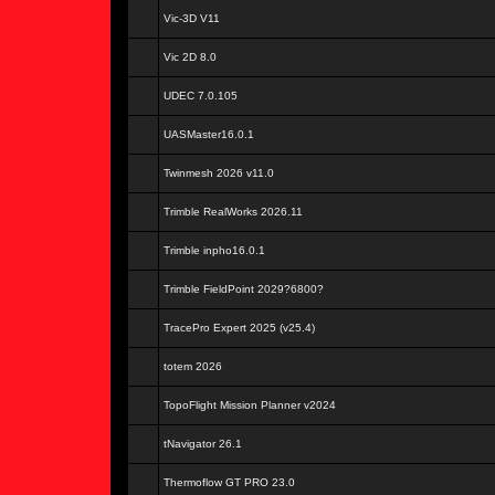
Vic-3D V11
Vic 2D 8.0
UDEC 7.0.105
UASMaster16.0.1
Twinmesh 2026 v11.0
Trimble RealWorks 2026.11
Trimble inpho16.0.1
Trimble FieldPoint 2029?6800?
TracePro Expert 2025 (v25.4)
totem 2026
TopoFlight Mission Planner v2024
tNavigator 26.1
Thermoflow GT PRO 23.0