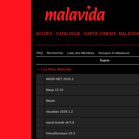
ACCUEIL
CATALOGUE
SORTIE CINEMA
MALAVID
FAQ
Rechercher
Liste des Membres
Groupes d'utilisateurs
Sujets
<
Les films Malavida
WASP-NET 2026.2
Wasp 12.10
Wamit
visualizer 2026.1.2
visual torsvib v8.5.6
VirtualSurveyor 10.3