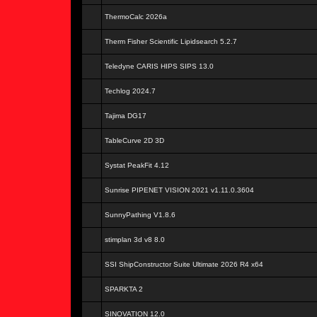
ThermoCalc 2026a
Therm Fisher Scientific Lipidsearch 5.2.7
Teledyne CARIS HIPS SIPS 13.0
Techlog 2024.7
Tajima DG17
TableCurve 2D 3D
Systat PeakFit 4.12
Sunrise PIPENET VISION 2021 v1.11.0.3604
SunnyPathing V1.8.6
stimplan 3d v8 8.0
SSI ShipConstructor Suite Ultimate 2026 R4 x64
SPARKTA 2
SINOVATION 12.0