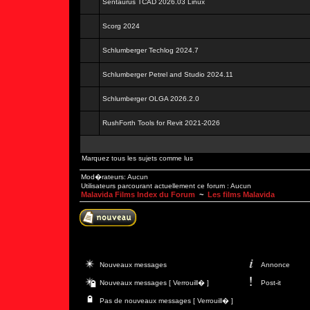
Sentaurus TCAD 2026.03 Linux
Scorg 2024
Schlumberger Techlog 2024.7
Schlumberger Petrel and Studio 2024.11
Schlumberger OLGA 2026.2.0
RushForth Tools for Revit 2021-2026
Marquez tous les sujets comme lus
Mod�rateurs: Aucun
Utilisateurs parcourant actuellement ce forum : Aucun
Malavida Films Index du Forum
~
Les films Malavida
Nouveaux messages
Annonce
Nouveaux messages [ Verrouill� ]
Post-it
Pas de nouveaux messages [ Verrouill� ]