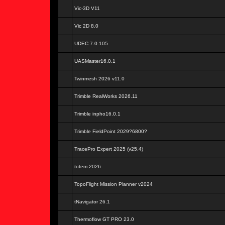
Vic-3D V11
Vic 2D 8.0
UDEC 7.0.105
UASMaster16.0.1
Twinmesh 2026 v11.0
Trimble RealWorks 2026.11
Trimble inpho16.0.1
Trimble FieldPoint 2029?6800?
TracePro Expert 2025 (v25.4)
totem 2026
TopoFlight Mission Planner v2024
tNavigator 26.1
Thermoflow GT PRO 23.0