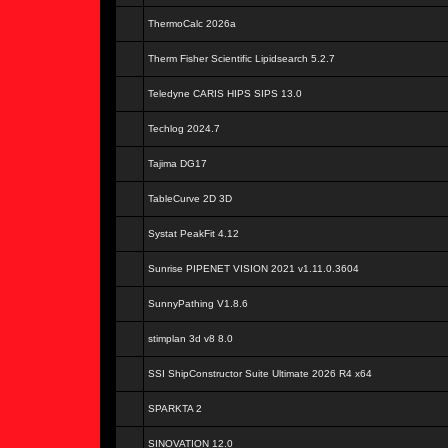
ThermoCalc 2026a
Therm Fisher Scientific Lipidsearch 5.2.7
Teledyne CARIS HIPS SIPS 13.0
Techlog 2024.7
Tajima DG17
TableCurve 2D 3D
Systat PeakFit 4.12
Sunrise PIPENET VISION 2021 v1.11.0.3604
SunnyPathing V1.8.6
stimplan 3d v8 8.0
SSI ShipConstructor Suite Ultimate 2026 R4 x64
SPARKTA 2
SINOVATION 12.0