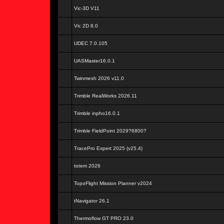
Vic-3D V11
Vic 2D 8.0
UDEC 7.0.105
UASMaster16.0.1
Twinmesh 2026 v11.0
Trimble RealWorks 2026.11
Trimble inpho16.0.1
Trimble FieldPoint 2029?6800?
TracePro Expert 2025 (v25.4)
totem 2026
TopoFlight Mission Planner v2024
tNavigator 26.1
Thermoflow GT PRO 23.0