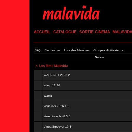
ACCUEIL
CATALOGUE
SORTIE CINEMA
MALAVID
FAQ
Rechercher
Liste des Membres
Groupes d'utilisateurs
Sujets
<
Les films Malavida
WASP-NET 2026.2
Wasp 12.10
Wamit
visualizer 2026.1.2
visual torsvib v8.5.6
VirtualSurveyor 10.3