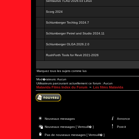
Sentaurus TCAD 2026.03 Linux
Scorg 2024
Schlumberger Techlog 2024.7
Schlumberger Petrel and Studio 2024.11
Schlumberger OLGA 2026.2.0
RushForth Tools for Revit 2021-2026
Marquez tous les sujets comme lus
Mod�rateurs: Aucun
Utilisateurs parcourant actuellement ce forum : Aucun
Malavida Films Index du Forum
~
Les films Malavida
Nouveaux messages
Annonce
Nouveaux messages [ Verrouill� ]
Post-it
Pas de nouveaux messages [ Verrouill� ]