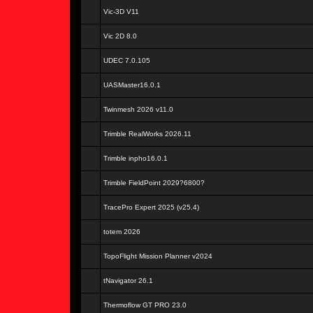
Vic-3D V11
Vic 2D 8.0
UDEC 7.0.105
UASMaster16.0.1
Twinmesh 2026 v11.0
Trimble RealWorks 2026.11
Trimble inpho16.0.1
Trimble FieldPoint 2029?6800?
TracePro Expert 2025 (v25.4)
totem 2026
TopoFlight Mission Planner v2024
tNavigator 26.1
Thermoflow GT PRO 23.0