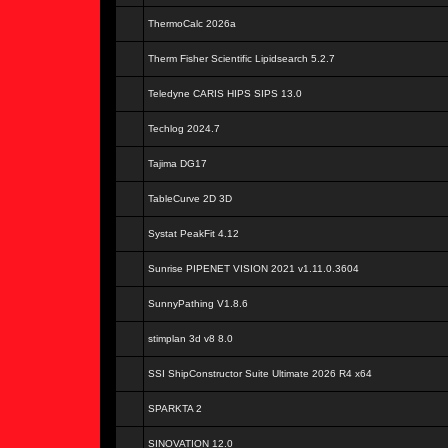
ThermoCalc 2026a
Therm Fisher Scientific Lipidsearch 5.2.7
Teledyne CARIS HIPS SIPS 13.0
Techlog 2024.7
Tajima DG17
TableCurve 2D 3D
Systat PeakFit 4.12
Sunrise PIPENET VISION 2021 v1.11.0.3604
SunnyPathing V1.8.6
stimplan 3d v8 8.0
SSI ShipConstructor Suite Ultimate 2026 R4 x64
SPARKTA 2
SINOVATION 12.0