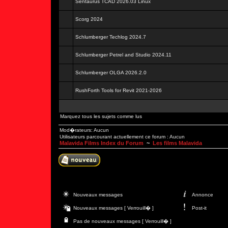
Sentaurus TCAD 2026.03 Linux
Scorg 2024
Schlumberger Techlog 2024.7
Schlumberger Petrel and Studio 2024.11
Schlumberger OLGA 2026.2.0
RushForth Tools for Revit 2021-2026
Marquez tous les sujets comme lus
Mod�rateurs: Aucun
Utilisateurs parcourant actuellement ce forum : Aucun
Malavida Films Index du Forum
~
Les films Malavida
Nouveaux messages
Annonce
Nouveaux messages [ Verrouill� ]
Post-it
Pas de nouveaux messages [ Verrouill� ]