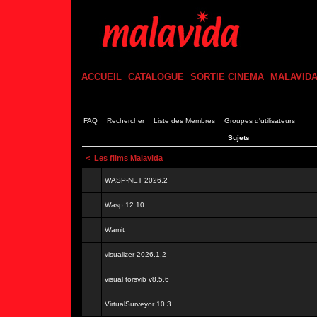
ACCUEIL
CATALOGUE
SORTIE CINEMA
MALAVID
FAQ
Rechercher
Liste des Membres
Groupes d'utilisateurs
Sujets
<
Les films Malavida
WASP-NET 2026.2
Wasp 12.10
Wamit
visualizer 2026.1.2
visual torsvib v8.5.6
VirtualSurveyor 10.3