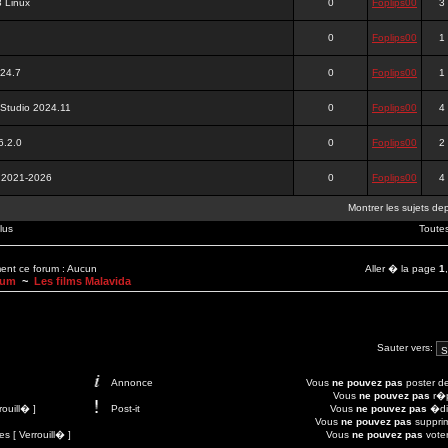
 Linux
0
Foplips00
3
0
Foplips00
1
024.7
0
Foplips00
1
 Studio 2024.11
0
Foplips00
4
6.2.0
0
Foplips00
2
t 2021-2026
0
Foplips00
4
Montrer les sujets de
lus
Toute
ment ce forum : Aucun
Aller � la page
1
rum
~
Les films Malavida
Sauter vers:
Annonce
Vous
ne pouvez pas
poster de
Vous
ne pouvez pas
r�p
ouill� ]
Post-it
Vous
ne pouvez pas
�dit
Vous
ne pouvez pas
suppri
 [ Verrouill� ]
Vous
ne pouvez pas
voter