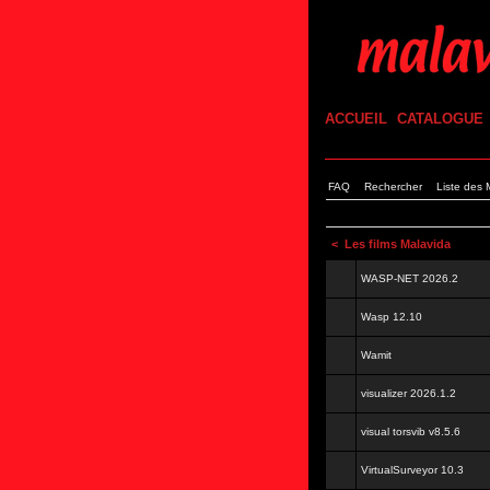
ACCUEIL
CATALOGUE
FAQ
Rechercher
Liste des
<
Les films Malavida
WASP-NET 2026.2
Wasp 12.10
Wamit
visualizer 2026.1.2
visual torsvib v8.5.6
VirtualSurveyor 10.3