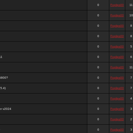
0
Foplips00
11
0
Foplips00
10
0
Foplips00
8
0
Foplips00
8
0
Foplips00
5
11
0
Foplips00
6
0
Foplips00
11
?6800?
0
Foplips00
7
5.4)
0
Foplips00
7
0
Foplips00
4
er v2024
0
Foplips00
3
0
Foplips00
2
0
0
Foplips00
3