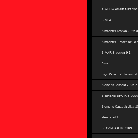
SIMULIA WASP-NET 202
SIMLA
Simcenter Testlab 2026.
Simcenter E-Machine De
SIMARIS design 9.1
Sima
Sign Wizard Professional
Siemens Tessent 2026.2
SIEMENS SIMARIS desig
Siemens Catapult Ultra 2
shear7 v4.1
SESAM USFOS 2026