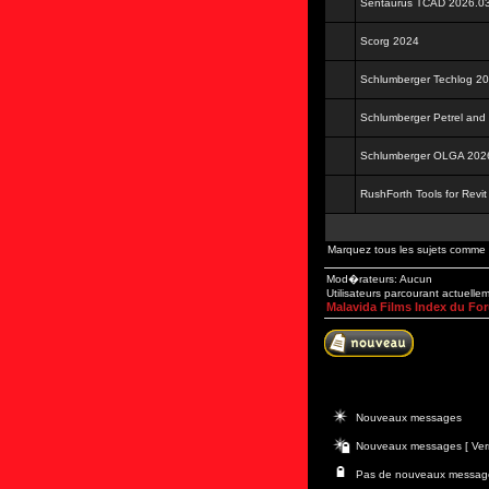
Sentaurus TCAD 2026.03
Scorg 2024
Schlumberger Techlog 2
Schlumberger Petrel and
Schlumberger OLGA 202
RushForth Tools for Revi
Marquez tous les sujets comme 
Mod�rateurs: Aucun
Utilisateurs parcourant actuelle
Malavida Films Index du Fo
Nouveaux messages
Nouveaux messages [ Verr
Pas de nouveaux messages