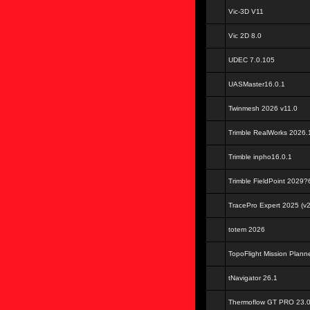
Vic-3D V11
Vic 2D 8.0
UDEC 7.0.105
UASMaster16.0.1
Twinmesh 2026 v11.0
Trimble RealWorks 2026.
Trimble inpho16.0.1
Trimble FieldPoint 2029
TracePro Expert 2025 (v2
totem 2026
TopoFlight Mission Plann
tNavigator 26.1
Thermoflow GT PRO 23.