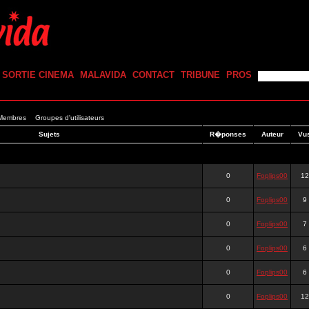
SORTIE CINEMA
MALAVIDA
CONTACT
TRIBUNE
PROS
 Membres
Groupes d'utilisateurs
Sujets
R�ponses
Auteur
Vu
0
Foplips00
12
0
Foplips00
9
0
Foplips00
7
0
Foplips00
6
0
Foplips00
6
0
Foplips00
12