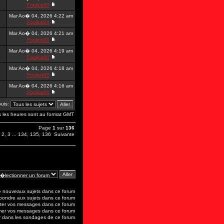
Foplips00
Mar Ao� 04, 2026 4:22 am
Foplips00
Mar Ao� 04, 2026 4:21 am
Foplips00
Mar Ao� 04, 2026 4:19 am
Foplips00
Mar Ao� 04, 2026 4:18 am
Foplips00
Mar Ao� 04, 2026 4:16 am
Foplips00
puis:
s les heures sont au format GMT
Page
1
sur
136
,
2
,
3
...
134
,
135
,
136
Suivante
 nouveaux sujets dans ce forum
ondre aux sujets dans ce forum
er vos messages dans ce forum
mer vos messages dans ce forum
 dans les sondages de ce forum