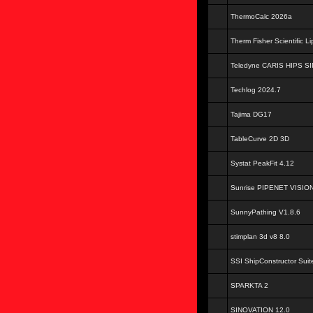
ThermoCalc 2026a
Therm Fisher Scientific L
Teledyne CARIS HIPS SI
Techlog 2024.7
Tajima DG17
TableCurve 2D 3D
Systat PeakFit 4.12
Sunrise PIPENET VISION
SunnyPathing V1.8.6
stimplan 3d v8 8.0
SSI ShipConstructor Suit
SPARKTA 2
SINOVATION 12.0