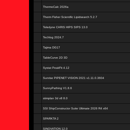
ThermoCalc 2026a
Therm Fisher Scientific Lipidsearch 5.2.7
Teledyne CARIS HIPS SIPS 13.0
Techlog 2024.7
Tajima DG17
TableCurve 2D 3D
Systat PeakFit 4.12
Sunrise PIPENET VISION 2021 v1.11.0.3604
SunnyPathing V1.8.6
stimplan 3d v8 8.0
SSI ShipConstructor Suite Ultimate 2026 R4 x64
SPARKTA 2
SINOVATION 12.0