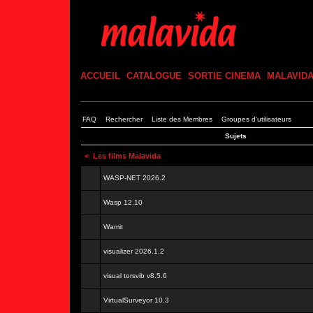
ACCUEIL
CATALOGUE
SORTIE CINEMA
MALAVID
FAQ
Rechercher
Liste des Membres
Groupes d'utilisateurs
Sujets
<
Les films Malavida
WASP-NET 2026.2
Wasp 12.10
Wamit
visualizer 2026.1.2
visual torsvib v8.5.6
VirtualSurveyor 10.3