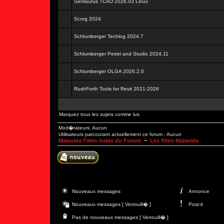
Sentaurus TCAD 2026.03 Linux
Scorg 2024
Schlumberger Techlog 2024.7
Schlumberger Petrel and Studio 2024.11
Schlumberger OLGA 2026.2.0
RushForth Tools for Revit 2021-2026
Marquez tous les sujets comme lus
Mod�rateurs: Aucun
Utilisateurs parcourant actuellement ce forum : Aucun
Malavida Films Index du Forum
~
Les films Malavida
Nouveaux messages
Annonce
Nouveaux messages [ Verrouill� ]
Post-it
Pas de nouveaux messages [ Verrouill� ]