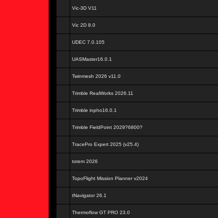
Vic-3D V11
Vic 2D 8.0
UDEC 7.0.105
UASMaster16.0.1
Twinmesh 2026 v11.0
Trimble RealWorks 2026.11
Trimble inpho16.0.1
Trimble FieldPoint 2029?6800?
TracePro Expert 2025 (v25.4)
totem 2026
TopoFlight Mission Planner v2024
tNavigator 26.1
Thermoflow GT PRO 23.0