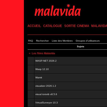
ACCUEIL
CATALOGUE
SORTIE CINEMA
MALAVID
FAQ
Rechercher
Liste des Membres
Groupes d'utilisateurs
Sujets
<
Les films Malavida
WASP-NET 2026.2
Wasp 12.10
Wamit
visualizer 2026.1.2
visual torsvib v8.5.6
VirtualSurveyor 10.3