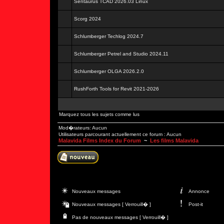
Sentaurus TCAD 2026.03 Linux
Scorg 2024
Schlumberger Techlog 2024.7
Schlumberger Petrel and Studio 2024.11
Schlumberger OLGA 2026.2.0
RushForth Tools for Revit 2021-2026
Marquez tous les sujets comme lus
Mod�rateurs: Aucun
Utilisateurs parcourant actuellement ce forum : Aucun
Malavida Films Index du Forum
~
Les films Malavida
Nouveaux messages
Annonce
Nouveaux messages [ Verrouill� ]
Post-it
Pas de nouveaux messages [ Verrouill� ]