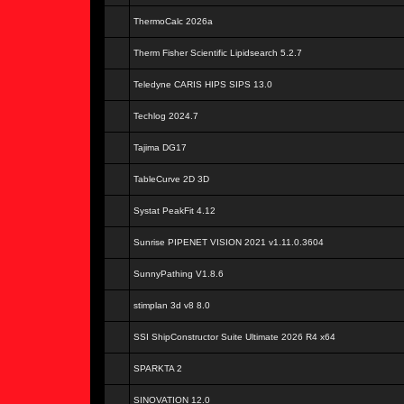
ThermoCalc 2026a
Therm Fisher Scientific Lipidsearch 5.2.7
Teledyne CARIS HIPS SIPS 13.0
Techlog 2024.7
Tajima DG17
TableCurve 2D 3D
Systat PeakFit 4.12
Sunrise PIPENET VISION 2021 v1.11.0.3604
SunnyPathing V1.8.6
stimplan 3d v8 8.0
SSI ShipConstructor Suite Ultimate 2026 R4 x64
SPARKTA 2
SINOVATION 12.0