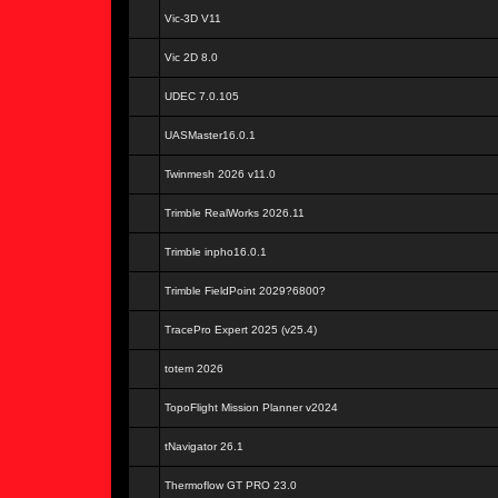
Vic-3D V11
Vic 2D 8.0
UDEC 7.0.105
UASMaster16.0.1
Twinmesh 2026 v11.0
Trimble RealWorks 2026.11
Trimble inpho16.0.1
Trimble FieldPoint 2029?6800?
TracePro Expert 2025 (v25.4)
totem 2026
TopoFlight Mission Planner v2024
tNavigator 26.1
Thermoflow GT PRO 23.0