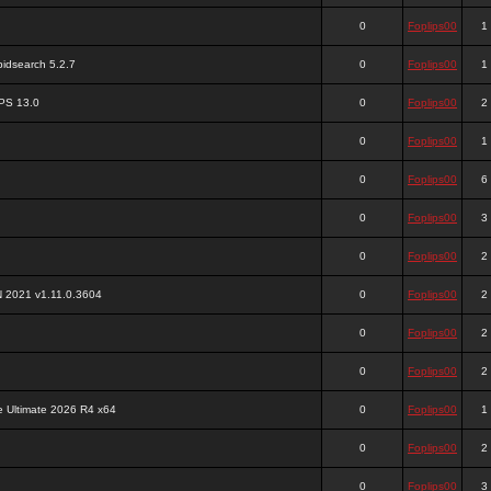
0
Foplips00
1
ipidsearch 5.2.7
0
Foplips00
1
PS 13.0
0
Foplips00
2
0
Foplips00
1
0
Foplips00
6
0
Foplips00
3
0
Foplips00
2
 2021 v1.11.0.3604
0
Foplips00
2
0
Foplips00
2
0
Foplips00
2
e Ultimate 2026 R4 x64
0
Foplips00
1
0
Foplips00
2
0
Foplips00
3