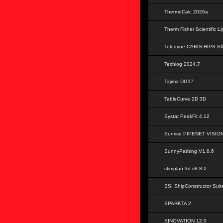
ThermoCalc 2026a
Therm Fisher Scientific L
Teledyne CARIS HIPS SI
Techlog 2024.7
Tajima DG17
TableCurve 2D 3D
Systat PeakFit 4.12
Sunrise PIPENET VISION
SunnyPathing V1.8.6
stimplan 3d v8 8.0
SSI ShipConstructor Suit
SPARKTA 2
SINOVATION 12.0