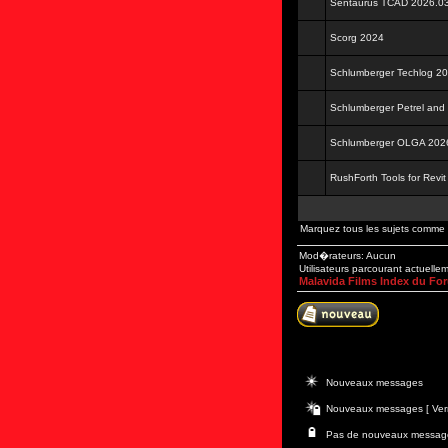
Sentaurus TCAD 2026.03
Scorg 2024
Schlumberger Techlog 2
Schlumberger Petrel and
Schlumberger OLGA 202
RushForth Tools for Revi
Marquez tous les sujets comme 
Mod�rateurs: Aucun
Utilisateurs parcourant actuelle
Malavida Films Index du Fo
Nouveaux messages
Nouveaux messages [ Verr
Pas de nouveaux messages