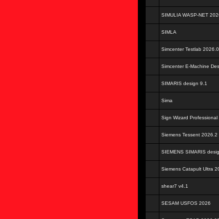
SIMULIA WASP-NET 202
SIMLA
Simcenter Testlab 2026.
Simcenter E-Machine De
SIMARIS design 9.1
Sima
Sign Wizard Professional
Siemens Tessent 2026.2
SIEMENS SIMARIS desig
Siemens Catapult Ultra 2
shear7 v4.1
SESAM USFOS 2026