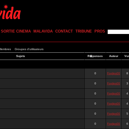
SORTIE CINEMA
MALAVIDA
CONTACT
TRIBUNE
PROS
 Membres
Groupes d'utilisateurs
Sujets
R�ponses
Auteur
Vu
0
Foplips00
8
0
Foplips00
3
0
Foplips00
4
0
Foplips00
4
0
Foplips00
5
0
Foplips00
6