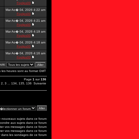
Foplips00
Mar Ao� 04, 2026 4:22 am
Foplips00
Mar Ao� 04, 2026 4:21 am
Foplips00
Mar Ao� 04, 2026 4:19 am
Foplips00
Mar Ao� 04, 2026 4:18 am
Foplips00
Mar Ao� 04, 2026 4:16 am
Foplips00
puis:
s les heures sont au format GMT
Page
1
sur
136
,
2
,
3
...
134
,
135
,
136
Suivante
 nouveaux sujets dans ce forum
ondre aux sujets dans ce forum
er vos messages dans ce forum
mer vos messages dans ce forum
 dans les sondages de ce forum