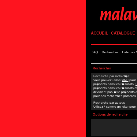
ACCUEIL
CATALOGUE
FAQ
Rechercher
Liste des
Rechercher
Recherche par mots-cl�s:
Vous pouvez utiliser
AND
pour 
pr�sents dans les r�sultats,
pr�sents dans les r�sultats e
devraient pas �tre pr�sents da
pour des recherches partielles
Recherche par auteur:
Utilisez * comme un joker pour 
Options de recherche