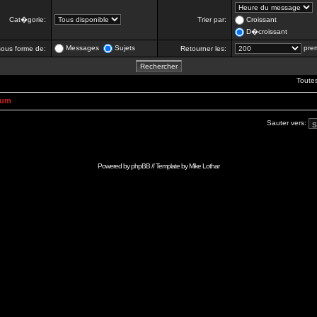
Cat�gorie:
Trier par:
Croissant
D�croissant
Messages
Sujets
prem
 sous forme de:
Retourner les:
Toute
rum
Sauter vers:
Powered by
phpBB
// Template by
Mike Lothar