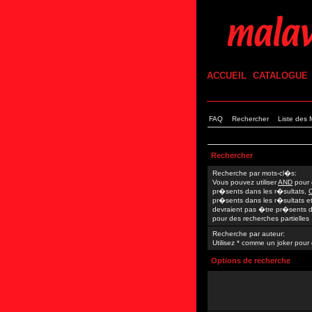
ACCUEIL
CATALOGUE
FAQ
Rechercher
Liste des
Rechercher
Recherche par mots-cl�s:
Vous pouvez utiliser
AND
pour 
pr�sents dans les r�sultats,
pr�sents dans les r�sultats e
devraient pas �tre pr�sents da
pour des recherches partielles
Recherche par auteur:
Utilisez * comme un joker pour 
Options de recherche