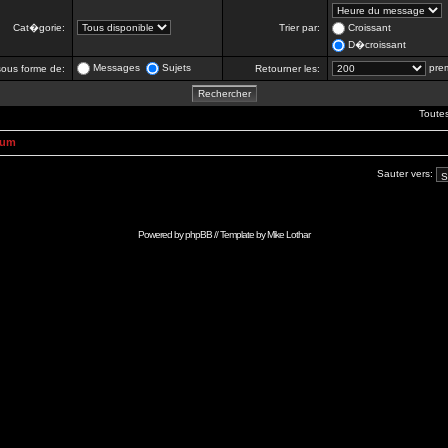
Cat�gorie:
Trier par:
Croissant
D�croissant
Messages
Sujets
prem
 sous forme de:
Retourner les:
Toute
rum
Sauter vers:
Powered by
phpBB
// Template by
Mike Lothar