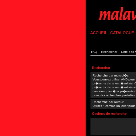
ACCUEIL
CATALOGUE
FAQ
Rechercher
Liste des
Rechercher
Recherche par mots-cl�s:
Vous pouvez utiliser
AND
pour 
pr�sents dans les r�sultats,
pr�sents dans les r�sultats e
devraient pas �tre pr�sents da
pour des recherches partielles
Recherche par auteur:
Utilisez * comme un joker pour 
Options de recherche