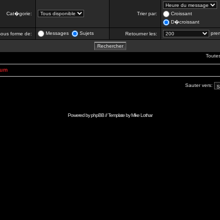
Cat�gorie:
Trier par:
Croissant
D�croissant
Messages
Sujets
prem
 sous forme de:
Retourner les:
Toute
rum
Sauter vers:
Powered by
phpBB
// Template by
Mike Lothar