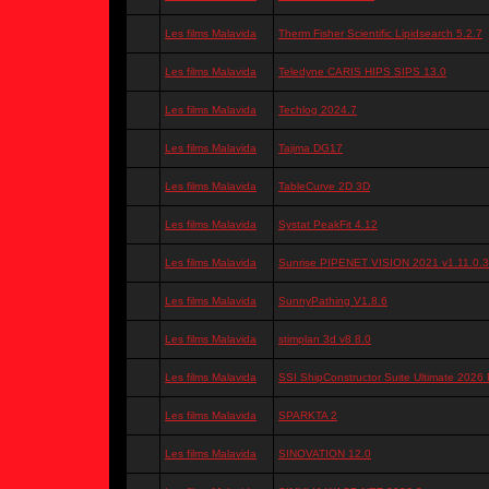
Les films Malavida
Therm Fisher Scientific Lipidsearch 5.2.7
Les films Malavida
Teledyne CARIS HIPS SIPS 13.0
Les films Malavida
Techlog 2024.7
Les films Malavida
Tajima DG17
Les films Malavida
TableCurve 2D 3D
Les films Malavida
Systat PeakFit 4.12
Les films Malavida
Sunrise PIPENET VISION 2021 v1.11.0.
Les films Malavida
SunnyPathing V1.8.6
Les films Malavida
stimplan 3d v8 8.0
Les films Malavida
SSI ShipConstructor Suite Ultimate 2026
Les films Malavida
SPARKTA 2
Les films Malavida
SINOVATION 12.0