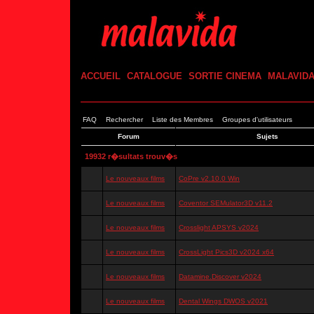
ACCUEIL
CATALOGUE
SORTIE CINEMA
MALAVID
FAQ
Rechercher
Liste des Membres
Groupes d'utilisateurs
Forum
Sujets
19932 r�sultats trouv�s
Le nouveaux films
CoPre v2.10.0 Win
Le nouveaux films
Coventor SEMulator3D v11.2
Le nouveaux films
Crosslight APSYS v2024
Le nouveaux films
CrossLight Pics3D v2024 x64
Le nouveaux films
Datamine.Discover v2024
Le nouveaux films
Dental Wings DWOS v2021