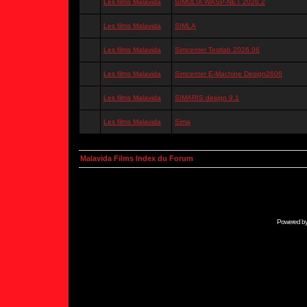
Les films Malavida
SIMULIA WASP-NET 2026.2
Les films Malavida
SIMLA
Les films Malavida
Simcenter Testlab 2026.06
Les films Malavida
Simcenter E-Machine Design2606
Les films Malavida
SIMARIS design 9.1
Les films Malavida
Sima
Malavida Films Index du Forum
Powered b