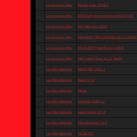
Le nouveaux films
Deswik Suite v2026.1
Le nouveaux films
dGB Earth Sciences OpendTect v7.0.8
Le nouveaux films
DHI Mike zero v2025
Le nouveaux films
DHI-WASY FEFLOW 2026 v11.0.4.24147
Le nouveaux films
DIgSILENT PowerFactory v2025
Le nouveaux films
DNV Safeti Phast v9.1.0 Win64
Les films Malavida
WASP-NET 2026.2
Les films Malavida
Wasp 12.10
Les films Malavida
Wamit
Les films Malavida
visualizer 2026.1.2
Les films Malavida
visual torsvib v8.5.6
Les films Malavida
VirtualSurveyor 10.3
Les films Malavida
Vic-3D V11