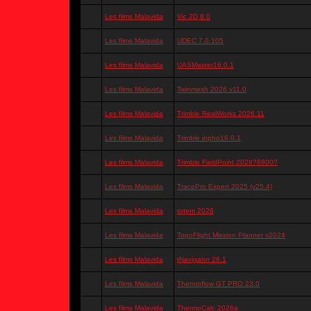
Les films Malavida
Vic 2D 8.0
Les films Malavida
UDEC 7.0.105
Les films Malavida
UASMaster16.0.1
Les films Malavida
Twinmesh 2026 v11.0
Les films Malavida
Trimble RealWorks 2026.11
Les films Malavida
Trimble inpho16.0.1
Les films Malavida
Trimble FieldPoint 2029?6800?
Les films Malavida
TracePro Expert 2025 (v25.4)
Les films Malavida
totem 2026
Les films Malavida
TopoFlight Mission Planner v2024
Les films Malavida
tNavigator 26.1
Les films Malavida
Thermoflow GT PRO 23.0
Les films Malavida
ThermoCalc 2026a