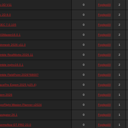
ic-3D V11
0
Foplips00
2
c 2D 8.0
0
Foplips00
2
DEC 7.0.105
0
Foplips00
2
ASMaster16.0.1
0
Foplips00
2
winmesh 2026 v11.0
0
Foplips00
1
rimble RealWorks 2026.11
0
Foplips00
2
imble inpho16.0.1
0
Foplips00
2
imble FieldPoint 2029?6800?
0
Foplips00
1
acePro Expert 2025 (v25.4)
0
Foplips00
2
otem 2026
0
Foplips00
1
poFlight Mission Planner v2024
0
Foplips00
1
avigator 26.1
0
Foplips00
1
hermoflow GT PRO 23.0
0
Foplips00
1