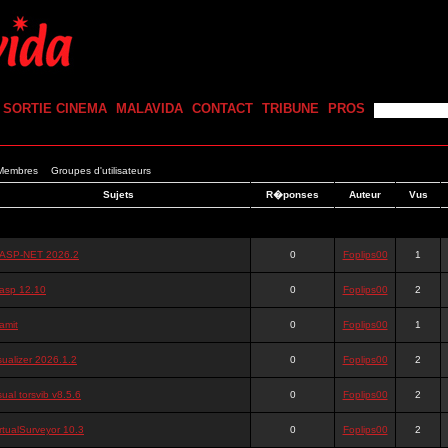
SORTIE CINEMA
MALAVIDA
CONTACT
TRIBUNE
PROS
 Membres
Groupes d'utilisateurs
Sujets
R�ponses
Auteur
Vus
ASP-NET 2026.2
0
Foplips00
1
asp 12.10
0
Foplips00
2
amit
0
Foplips00
1
sualizer 2026.1.2
0
Foplips00
2
sual torsvib v8.5.6
0
Foplips00
2
rtualSurveyor 10.3
0
Foplips00
2