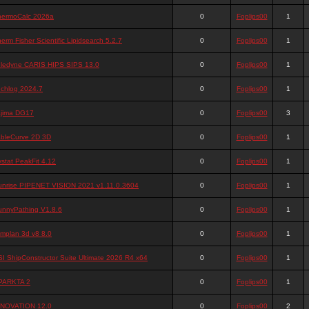
hermoCalc 2026a
0
Foplips00
1
erm Fisher Scientific Lipidsearch 5.2.7
0
Foplips00
1
eledyne CARIS HIPS SIPS 13.0
0
Foplips00
1
echlog 2024.7
0
Foplips00
1
ajima DG17
0
Foplips00
3
ableCurve 2D 3D
0
Foplips00
1
stat PeakFit 4.12
0
Foplips00
1
unrise PIPENET VISION 2021 v1.11.0.3604
0
Foplips00
1
unnyPathing V1.8.6
0
Foplips00
1
implan 3d v8 8.0
0
Foplips00
1
I ShipConstructor Suite Ultimate 2026 R4 x64
0
Foplips00
1
PARKTA 2
0
Foplips00
1
INOVATION 12.0
0
Foplips00
2