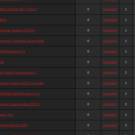
IMULIA WASP-NET 2026.2
0
Foplips00
1
IMLA
0
Foplips00
1
mcenter Testlab 2026.06
0
Foplips00
1
imcenter E-Machine Design2606
0
Foplips00
1
IMARIS design 9.1
0
Foplips00
1
ima
0
Foplips00
1
gn Wizard Professional v7
0
Foplips00
2
iemens Tessent 2026.2 Linux64
0
Foplips00
1
IEMENS SIMARIS design 9.1
0
Foplips00
1
emens Catapult Ultra 2026.1
0
Foplips00
2
ear7 v4.1
0
Foplips00
1
ESAM USFOS 2026
0
Foplips00
2