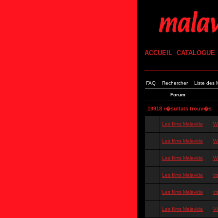
ACCUEIL
CATALOGUE
FAQ
Rechercher
Liste des
Forum
19918 r�sultats trouv�s
Les films Malavida
W
Les films Malavida
W
Les films Malavida
W
Les films Malavida
vi
Les films Malavida
vi
Les films Malavida
Vi