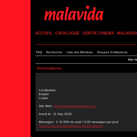
ACCUEIL
CATALOGUE
SORTIE CINEMA
MALAVID
FAQ
Rechercher
Liste des Membres
Groupes d'utilisateurs
Voir l
DorothyBarrow
Localisation:
Emploi:
Loisirs:
Site Web:
http://www.desalepandora.de/
Inscrit le: 11 Sep 2018
Messages: 3 [0.00% du total / 0.00 messages par jour]
Trouver tous les messages de DorothyBarrow