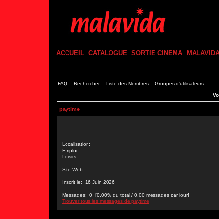
ACCUEIL
CATALOGUE
SORTIE CINEMA
MALAVID
FAQ
Rechercher
Liste des Membres
Groupes d'utilisateurs
Vo
paytime
Localisation:
Emploi:
Loisirs:
Site Web:
Inscrit le: 16 Juin 2026
Messages: 0 [0.00% du total / 0.00 messages par jour]
Trouver tous les messages de paytime