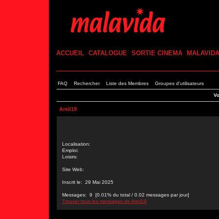
ACCUEIL
CATALOGUE
SORTIE CINEMA
MALAVID
FAQ
Rechercher
Liste des Membres
Groupes d'utilisateurs
Vo
Areil19
Localisation:
Emploi:
Loisirs:
Site Web:
Inscrit le: 29 Mai 2025
Messages: 9 [0.01% du total / 0.02 messages par jour]
Trouver tous les messages de Areil19