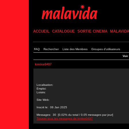
ACCUEIL
CATALOGUE
SORTIE CINEMA
MALAVID
FAQ
Rechercher
Liste des Membres
Groupes d'utilisateurs
Voir
kimlee0497
Localisation:
Emploi:
Loisirs:
Site Web:
Inscrit le: 06 Jan 2025
Messages: 30 [0.02% du total / 0.05 messages par jour]
Trouver tous les messages de kimlee0497