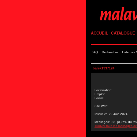
ACCUEIL
CATALOGUE
FAQ
Rechercher
Liste des
barek1337124
Localisation:
Emploi:
Loisirs:
Site Web:
Inscrit le: 29 Juin 2024
Messages: 88 [0.06% du total
Trouver tous les messages d