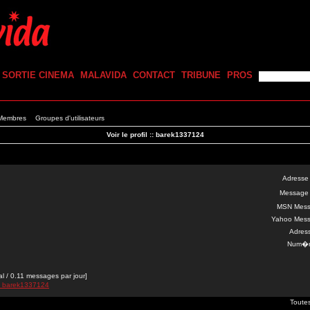
SORTIE CINEMA
MALAVIDA
CONTACT
TRIBUNE
PROS
 Membres
Groupes d'utilisateurs
Voir le profil :: barek1337124
Adresse 
Message 
MSN Mess
Yahoo Mess
Adres
Num�r
 / 0.11 messages par jour]
e barek1337124
Toute