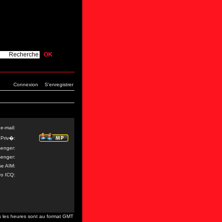
Connexion
S'enregistrer
e-mail:
Priv�:
enger:
enger:
se AIM:
o ICQ:
s les heures sont au format GMT