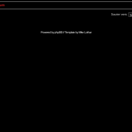
rum
Sauter vers:
Powered by
phpBB
// Template by
Mike Lothar