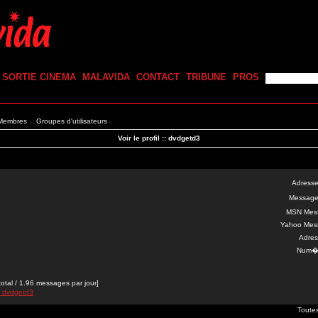
SORTIE CINEMA
MALAVIDA
CONTACT
TRIBUNE
PROS
 Membres
Groupes d'utilisateurs
Voir le profil :: dvdgetd3
Adresse
Message
MSN Mes
Yahoo Mes
Adres
Num�r
al / 1.96 messages par jour]
e dvdgetd3
Toute