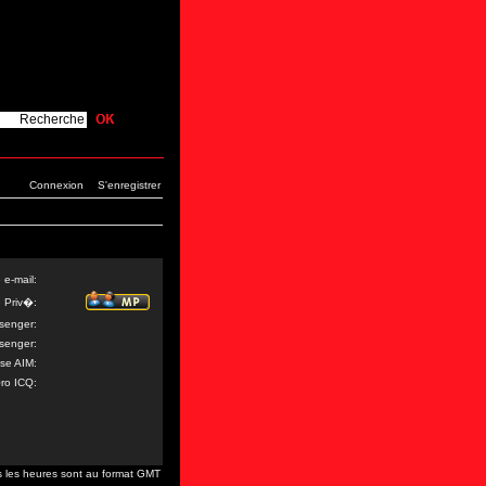
Connexion
S'enregistrer
 e-mail:
 Priv�:
senger:
senger:
se AIM:
o ICQ:
s les heures sont au format GMT