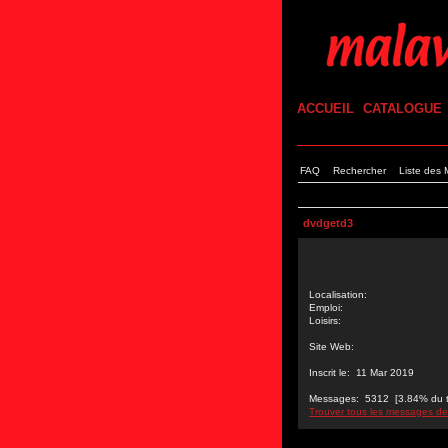
ACCUEIL
CATALOGUE
FAQ
Rechercher
Liste des
dvdgetd3
Localisation:
Emploi:
Loisirs:
Site Web:
Inscrit le: 11 Mar 2019
Messages: 5312 [3.84% du tot
Trouver tous les messages d