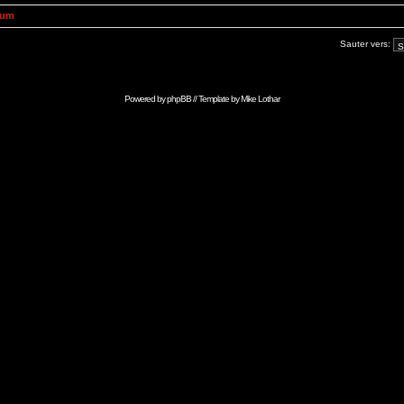
rum
Sauter vers:
Powered by
phpBB
// Template by
Mike Lothar