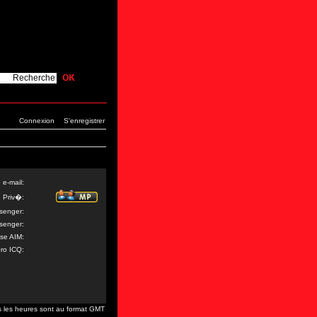
Connexion
S'enregistrer
 e-mail:
 Priv�:
senger:
senger:
se AIM:
o ICQ:
s les heures sont au format GMT