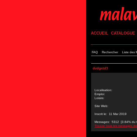
ACCUEIL
CATALOGUE
FAQ
Rechercher
Liste des
dvdgetd3
Localisation:
Emploi:
Loisirs:
Site Web:
Inscrit le: 11 Mar 2019
Messages: 5312 [3.84% du tot
Trouver tous les messages d