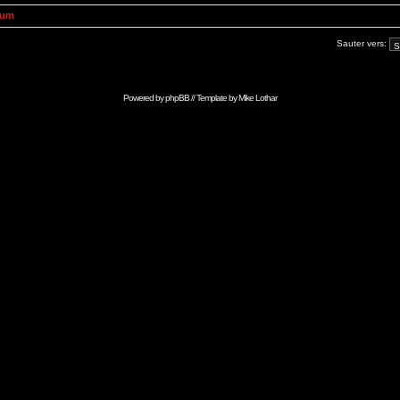
rum
Sauter vers:
Powered by
phpBB
// Template by
Mike Lothar