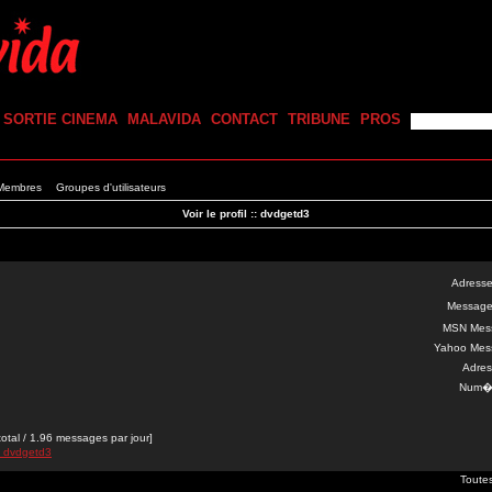
SORTIE CINEMA
MALAVIDA
CONTACT
TRIBUNE
PROS
 Membres
Groupes d'utilisateurs
Voir le profil :: dvdgetd3
Adresse
Message
MSN Mes
Yahoo Mes
Adres
Num�r
al / 1.96 messages par jour]
e dvdgetd3
Toute