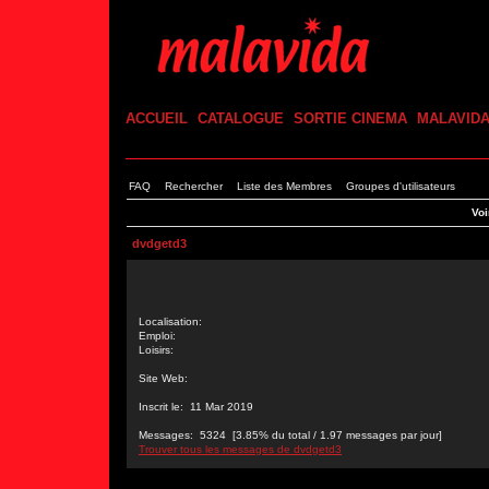
ACCUEIL
CATALOGUE
SORTIE CINEMA
MALAVID
FAQ
Rechercher
Liste des Membres
Groupes d'utilisateurs
Voi
dvdgetd3
Localisation:
Emploi:
Loisirs:
Site Web:
Inscrit le: 11 Mar 2019
Messages: 5324 [3.85% du total / 1.97 messages par jour]
Trouver tous les messages de dvdgetd3