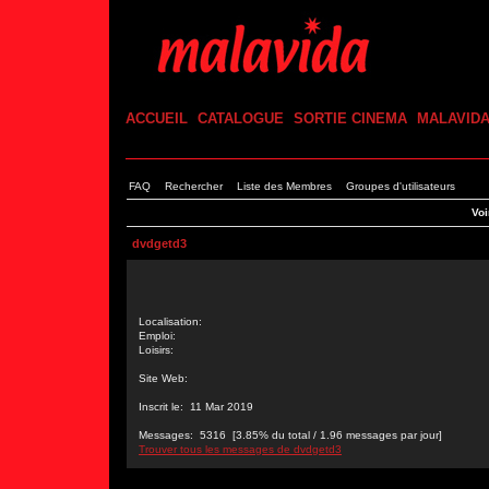
ACCUEIL
CATALOGUE
SORTIE CINEMA
MALAVID
FAQ
Rechercher
Liste des Membres
Groupes d'utilisateurs
Voi
dvdgetd3
Localisation:
Emploi:
Loisirs:
Site Web:
Inscrit le: 11 Mar 2019
Messages: 5316 [3.85% du total / 1.96 messages par jour]
Trouver tous les messages de dvdgetd3