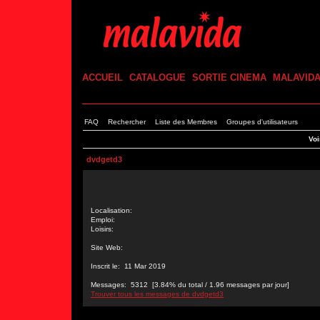
ACCUEIL
CATALOGUE
SORTIE CINEMA
MALAVID
FAQ
Rechercher
Liste des Membres
Groupes d'utilisateurs
Voi
dvdgetd3
Localisation:
Emploi:
Loisirs:
Site Web:
Inscrit le: 11 Mar 2019
Messages: 5312 [3.84% du total / 1.96 messages par jour]
Trouver tous les messages de dvdgetd3