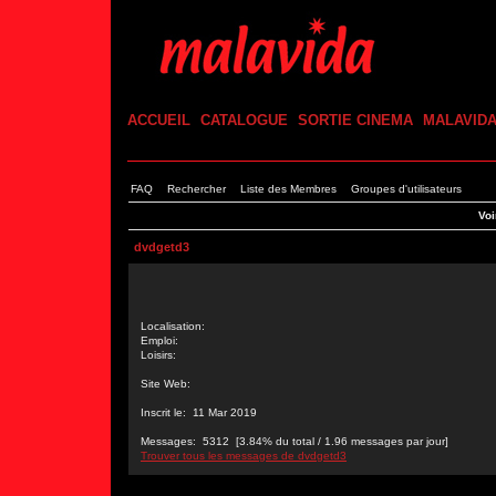
ACCUEIL
CATALOGUE
SORTIE CINEMA
MALAVID
FAQ
Rechercher
Liste des Membres
Groupes d'utilisateurs
Voi
dvdgetd3
Localisation:
Emploi:
Loisirs:
Site Web:
Inscrit le: 11 Mar 2019
Messages: 5312 [3.84% du total / 1.96 messages par jour]
Trouver tous les messages de dvdgetd3