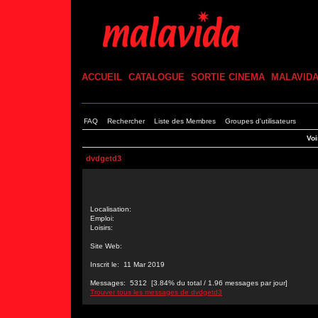
ACCUEIL
CATALOGUE
SORTIE CINEMA
MALAVID
FAQ
Rechercher
Liste des Membres
Groupes d'utilisateurs
Voi
dvdgetd3
Localisation:
Emploi:
Loisirs:
Site Web:
Inscrit le: 11 Mar 2019
Messages: 5312 [3.84% du total / 1.96 messages par jour]
Trouver tous les messages de dvdgetd3