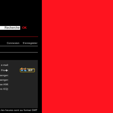
Connexion
S'enregistrer
 e-mail:
 Priv�:
senger:
senger:
se AIM:
o ICQ:
s les heures sont au format GMT