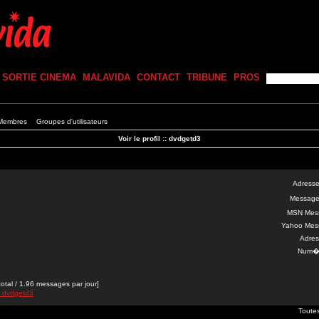
SORTIE CINEMA
MALAVIDA
CONTACT
TRIBUNE
PROS
 Membres
Groupes d'utilisateurs
Voir le profil :: dvdgetd3
Adresse
Message
MSN Mes
Yahoo Mes
Adres
Num�r
al / 1.96 messages par jour]
e dvdgetd3
Toute