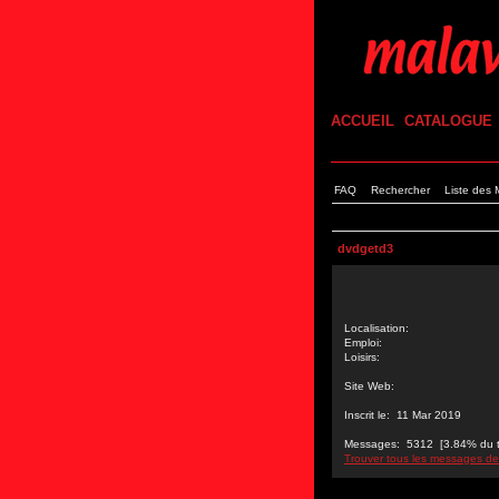
ACCUEIL
CATALOGUE
FAQ
Rechercher
Liste des
dvdgetd3
Localisation:
Emploi:
Loisirs:
Site Web:
Inscrit le: 11 Mar 2019
Messages: 5312 [3.84% du tot
Trouver tous les messages d