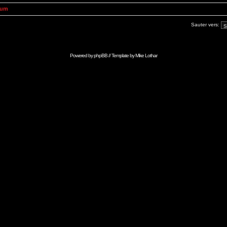
rum
Sauter vers:
Powered by
phpBB
// Template by
Mike Lothar