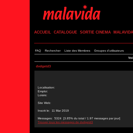
ACCUEIL
CATALOGUE
SORTIE CINEMA
MALAVID
FAQ
Rechercher
Liste des Membres
Groupes d'utilisateurs
Voi
dvdgetd3
Localisation:
Emploi:
Loisirs:
Site Web:
Inscrit le: 11 Mar 2019
Messages: 5324 [3.85% du total / 1.97 messages par jour]
Trouver tous les messages de dvdgetd3