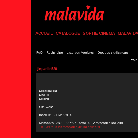
ACCUEIL
CATALOGUE
SORTIE CINEMA
MALAVID
FAQ
Rechercher
Liste des Membres
Groupes d'utilisateurs
Voir 
jinpanlin520
Localisation:
Emploi:
Loisirs:
Site Web:
Inscrit le: 21 Mar 2018
Messages: 367 [0.27% du total / 0.12 messages par jour]
Trouver tous les messages de jinpanlin520