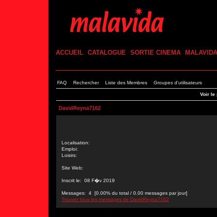
ACCUEIL
CATALOGUE
SORTIE CINEMA
MALAVID
FAQ
Rechercher
Liste des Membres
Groupes d'utilisateurs
Voir le
DavidReyna7162
Localisation:
Emploi:
Loisirs:
Site Web:
Inscrit le: 08 F�v 2019
Messages: 4 [0.00% du total / 0.00 messages par jour]
Trouver tous les messages de DavidReyna7162