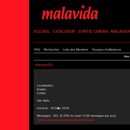
ACCUEIL
CATALOGUE
SORTIE CINEMA
MALAVID
FAQ
Rechercher
Liste des Membres
Groupes d'utilisateurs
Voir
dawang123
Localisation:
Emploi:
Loisirs:
Site Web:
Inscrit le: 18 D�c 2018
Messages: 262 [0.19% du total / 0.09 messages par jour]
Trouver tous les messages de dawang123