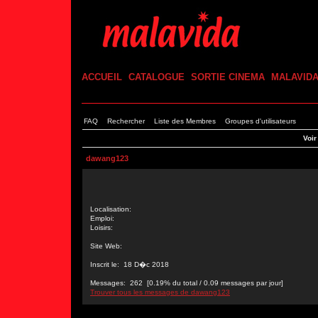
ACCUEIL
CATALOGUE
SORTIE CINEMA
MALAVID
FAQ
Rechercher
Liste des Membres
Groupes d'utilisateurs
Voir
dawang123
Localisation:
Emploi:
Loisirs:
Site Web:
Inscrit le: 18 D�c 2018
Messages: 262 [0.19% du total / 0.09 messages par jour]
Trouver tous les messages de dawang123