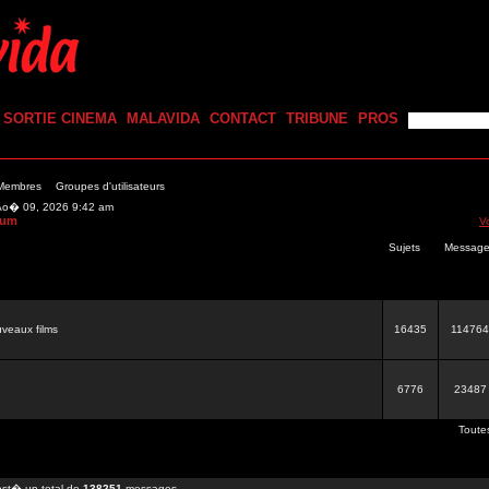
SORTIE CINEMA
MALAVIDA
CONTACT
TRIBUNE
PROS
 Membres
Groupes d'utilisateurs
 Ao� 09, 2026 9:42 am
rum
V
Sujets
Messag
veaux films
16435
114764
6776
23487
Toute
st� un total de
138251
messages