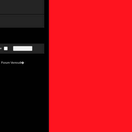
te
Forum Verrouill�