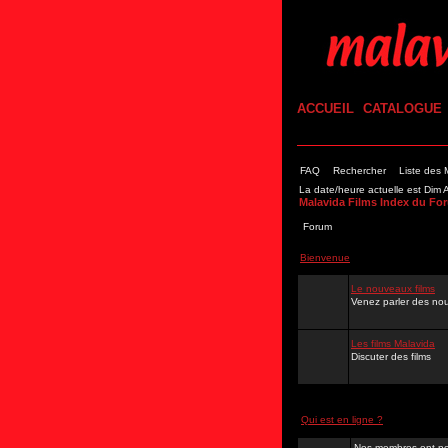
ACCUEIL
CATALOGUE
FAQ
Rechercher
Liste des
La date/heure actuelle est Dim
Malavida Films Index du Fo
Forum
Bienvenue
Le nouveaux films
Venez parler des nou
Les films Malavida
Discuter des films
Qui est en ligne ?
Nos membres ont po