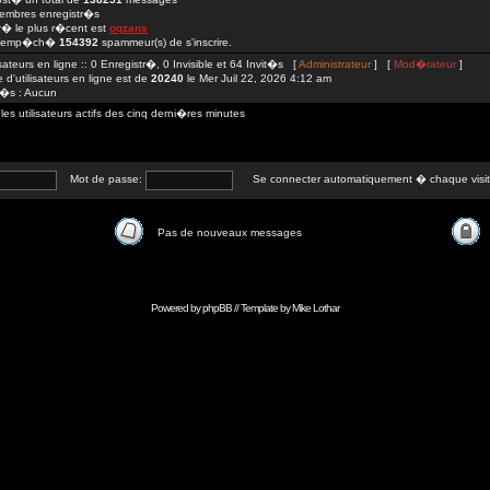
mbres enregistr�s
str� le plus r�cent est
oqzans
 emp�ch�
154392
spammeur(s) de s'inscrire.
isateurs en ligne :: 0 Enregistr�, 0 Invisible et 64 Invit�s [
Administrateur
] [
Mod�rateur
]
d'utilisateurs en ligne est de
20240
le Mer Juil 22, 2026 4:12 am
tr�s : Aucun
 utilisateurs actifs des cinq derni�res minutes
Mot de passe:
Se connecter automatiquement � chaque visi
Pas de nouveaux messages
Powered by
phpBB
// Template by
Mike Lothar