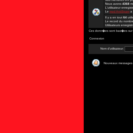
Nous avons
4368
me
L'utilisateur enregi
Le
mod AntiSpam
a
Il y a en tout
64
util
Le record du nombre 
Utilisateurs enregis
Ces donn�es sont bas�es sur les
Connexion
Nom d'utilisateur:
Nouveaux messages