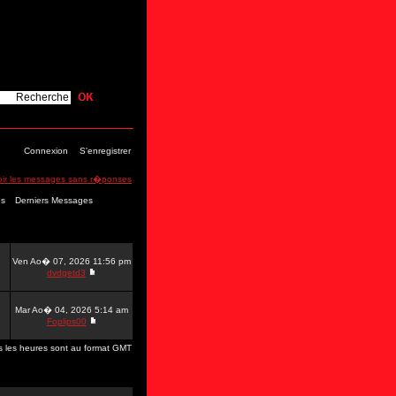
Connexion
S'enregistrer
oir les messages sans r�ponses
es
Derniers Messages
Ven Ao� 07, 2026 11:56 pm
dvdgetd3
Mar Ao� 04, 2026 5:14 am
Foplips00
s les heures sont au format GMT