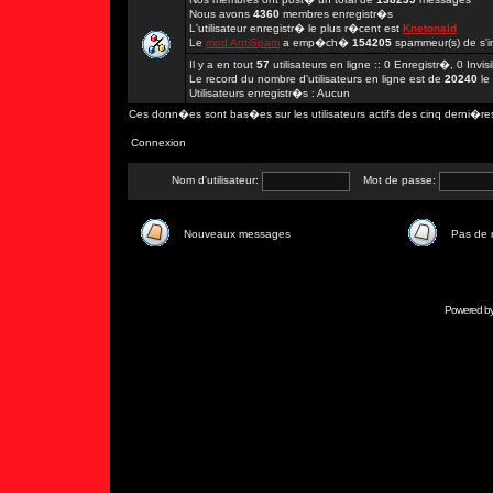
Nous avons
4360
membres enregistr�s
L'utilisateur enregistr� le plus r�cent est
Knetonald
Le
mod AntiSpam
a emp�ch�
154205
spammeur(s) de s'in
Il y a en tout
57
utilisateurs en ligne :: 0 Enregistr�, 0 Invi
Le record du nombre d'utilisateurs en ligne est de
20240
le
Utilisateurs enregistr�s : Aucun
Ces donn�es sont bas�es sur les utilisateurs actifs des cinq derni�re
Connexion
Nom d'utilisateur:
Mot de passe:
Nouveaux messages
Pas de
Powered b