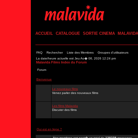
ACCUEIL
CATALOGUE
SORTIE CINEMA
MALAVID
FAQ
Rechercher
Liste des Membres
Groupes d'utilisateurs
La date/heure actuelle est Jeu Ao� 06, 2026 12:24 pm
Malavida Films Index du Forum
Forum
Bienvenue
Le nouveaux films
Venez parler des nouveaux films
Les films Malavida
Discuter des films
Qui est en ligne ?
Nos membres ont post� un total de
138239
messages