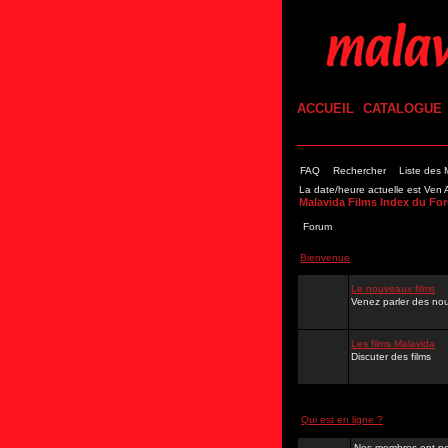
ACCUEIL
CATALOGUE
FAQ
Rechercher
Liste des
La date/heure actuelle est Ve
Malavida Films Index du Fo
Forum
Bienvenue
Le nouveaux films
Venez parler des nou
Les films Malavida
Discuter des films
Qui est en ligne ?
Nos membres ont po