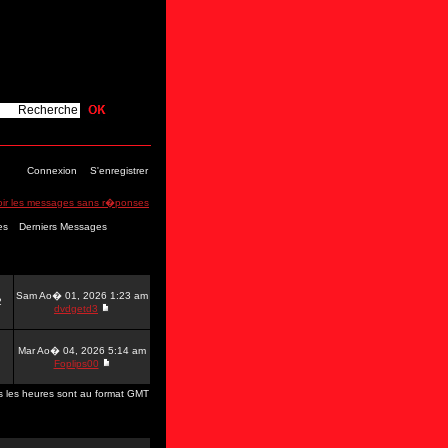
Connexion
S'enregistrer
oir les messages sans r�ponses
es
Derniers Messages
Sam Ao� 01, 2026 1:23 am
2
dvdgetd3
Mar Ao� 04, 2026 5:14 am
Foplips00
s les heures sont au format GMT