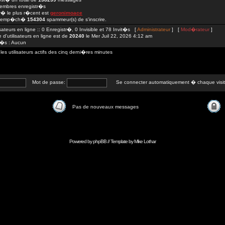
mbres enregistr�s
str� le plus r�cent est
geronimoace
 emp�ch�
154304
spammeur(s) de s'inscrire.
isateurs en ligne :: 0 Enregistr�, 0 Invisible et 78 Invit�s [
Administrateur
] [
Mod�rateur
]
d'utilisateurs en ligne est de
20240
le Mer Juil 22, 2026 4:12 am
tr�s : Aucun
 utilisateurs actifs des cinq derni�res minutes
Mot de passe:
Se connecter automatiquement � chaque visi
Pas de nouveaux messages
Powered by
phpBB
// Template by
Mike Lothar