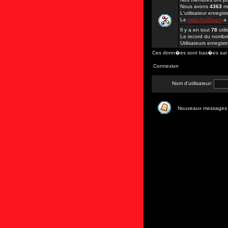
Nous avons
4363
me
L'utilisateur enregi
Le
mod AntiSpam
a
Il y a en tout
78
util
Le record du nombre 
Utilisateurs enregis
Ces donn�es sont bas�es sur les
Connexion
Nom d'utilisateur:
Nouveaux messages