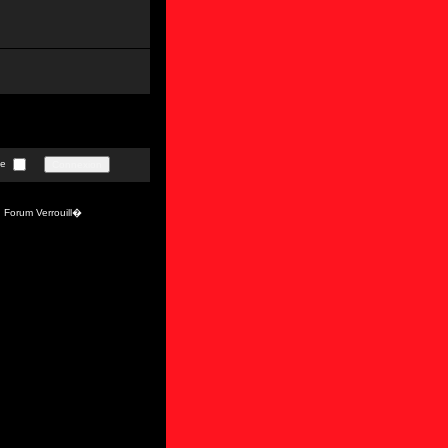
te
Forum Verrouill�