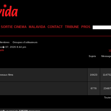
SORTIE CINEMA
MALAVIDA
CONTACT
TRIBUNE
PROS
 Membres
Groupes d'utilisateurs
n Ao� 07, 2026 8:44 pm
rum
V
Sujets
Messag
veaux films
16423
11475
6776
23487
Toute
st� un total de
138239
messages