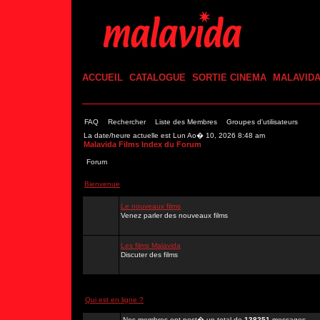
ACCUEIL
CATALOGUE
SORTIE CINEMA
MALAVID
FAQ
Rechercher
Liste des Membres
Groupes d'utilisateurs
La date/heure actuelle est Lun Ao� 10, 2026 8:48 am
Malavida Films Index du Forum
Forum
Bienvenue
Le nouveaux films
Venez parler des nouveaux films
Les films Malavida
Discuter des films
Qui est en ligne ?
Nos membres ont post� un total de
138251
messages