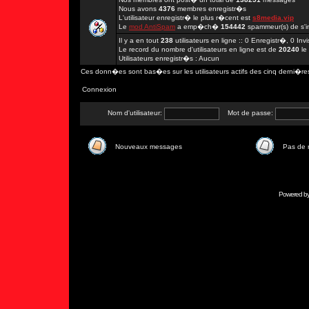
Nous avons
4376
membres enregistr�s
L'utilisateur enregistr� le plus r�cent est
s8media.vip
Le
mod AntiSpam
a emp�ch�
154442
spammeur(s) de s'in
Il y a en tout
238
utilisateurs en ligne :: 0 Enregistr�, 0 In
Le record du nombre d'utilisateurs en ligne est de
20240
le
Utilisateurs enregistr�s : Aucun
Ces donn�es sont bas�es sur les utilisateurs actifs des cinq derni�re
Connexion
Nom d'utilisateur:
Mot de passe:
Nouveaux messages
Pas de
Powered b