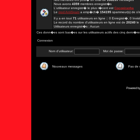
Nous avons
4359
membres enregistr�s
L'utilisateur enregistr� le plus r�cent est
Cocopiranha
Le
mod AntiSpam
a emp�ch�
154195
spammeur(s) de s'in
Il y a en tout
71
utilisateurs en ligne :: 0 Enregistr�, 0 Invi
Le record du nombre d'utilisateurs en ligne est de
20240
le
Utilisateurs enregistr�s : Aucun
Ces donn�es sont bas�es sur les utilisateurs actifs des cinq derni�re
Connexion
Nom d'utilisateur:
Mot de passe:
Nouveaux messages
Pas de
Powered b