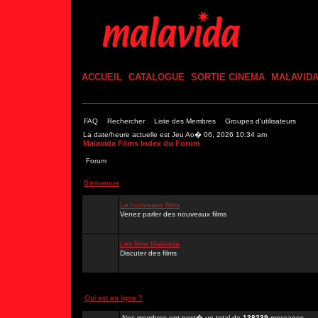
ACCUEIL
CATALOGUE
SORTIE CINEMA
MALAVID
FAQ
Rechercher
Liste des Membres
Groupes d'utilisateurs
La date/heure actuelle est Jeu Ao� 06, 2026 10:34 am
Malavida Films Index du Forum
Forum
Bienvenue
Le nouveaux films
Venez parler des nouveaux films
Les films Malavida
Discuter des films
Qui est en ligne ?
Nos membres ont post� un total de
138239
messages