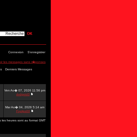
Connexion
S'enregistrer
oir les messages sans r�ponses
es
Derniers Messages
Ven Ao� 07, 2026 11:56 pm
dvdgetd3
Mar Ao� 04, 2026 5:14 am
Foplips00
s les heures sont au format GMT