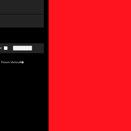
te
Forum Verrouill�