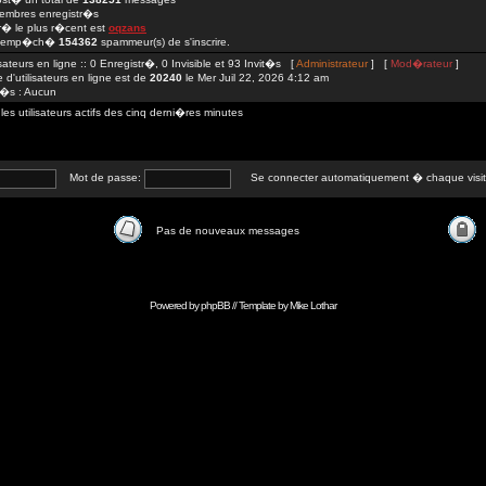
mbres enregistr�s
str� le plus r�cent est
oqzans
 emp�ch�
154362
spammeur(s) de s'inscrire.
isateurs en ligne :: 0 Enregistr�, 0 Invisible et 93 Invit�s [
Administrateur
] [
Mod�rateur
]
d'utilisateurs en ligne est de
20240
le Mer Juil 22, 2026 4:12 am
tr�s : Aucun
 utilisateurs actifs des cinq derni�res minutes
Mot de passe:
Se connecter automatiquement � chaque visi
Pas de nouveaux messages
Powered by
phpBB
// Template by
Mike Lothar