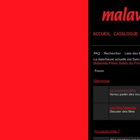
ACCUEIL
CATALOGUE
FAQ
Rechercher
Liste des
La date/heure actuelle est Sa
Malavida Films Index du Fo
Forum
Bienvenue
Le nouveaux films
Venez parler des nou
Les films Malavida
Discuter des films
Qui est en ligne ?
Nos membres ont po