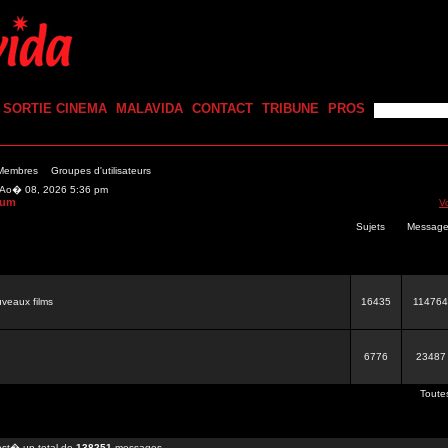
SORTIE CINEMA
MALAVIDA
CONTACT
TRIBUNE
PROS
 Membres
Groupes d'utilisateurs
m Ao� 08, 2026 5:36 pm
rum
V
Sujets
Messag
veaux films
16435
114764
6776
23487
Toute
st� un total de
138251
messages