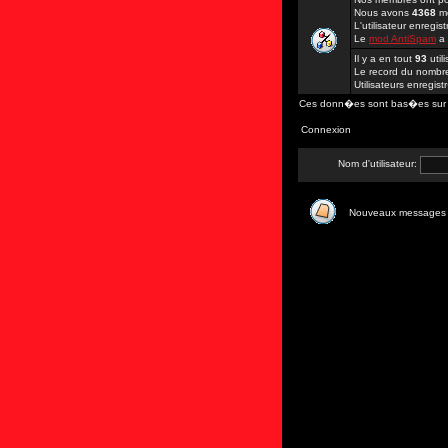
Nous avons
4368
me
L'utilisateur enregi
Le
mod AntiSpam
a
Il y a en tout
93
util
Le record du nombre 
Utilisateurs enregis
Ces donn�es sont bas�es sur les
Connexion
Nom d'utilisateur:
Nouveaux messages