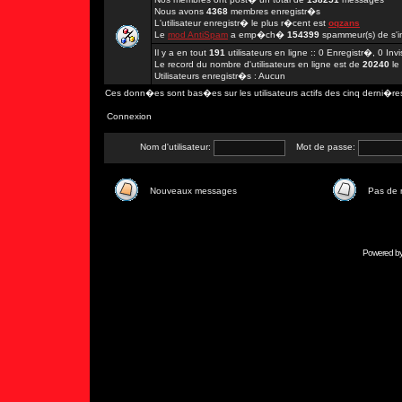
Nous avons
4368
membres enregistr�s
L'utilisateur enregistr� le plus r�cent est
oqzans
Le
mod AntiSpam
a emp�ch�
154399
spammeur(s) de s'in
Il y a en tout
191
utilisateurs en ligne :: 0 Enregistr�, 0 In
Le record du nombre d'utilisateurs en ligne est de
20240
le
Utilisateurs enregistr�s : Aucun
Ces donn�es sont bas�es sur les utilisateurs actifs des cinq derni�re
Connexion
Nom d'utilisateur:
Mot de passe:
Nouveaux messages
Pas de
Powered b