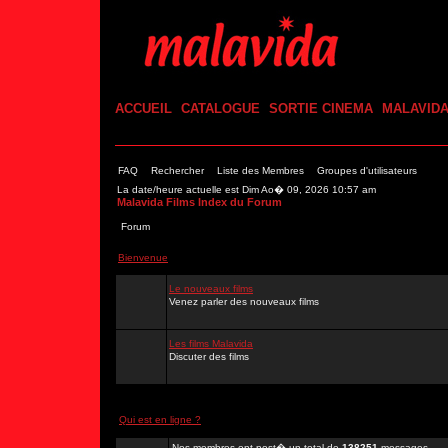
ACCUEIL
CATALOGUE
SORTIE CINEMA
MALAVID
FAQ
Rechercher
Liste des Membres
Groupes d'utilisateurs
La date/heure actuelle est Dim Ao� 09, 2026 10:57 am
Malavida Films Index du Forum
Forum
Bienvenue
Le nouveaux films
Venez parler des nouveaux films
Les films Malavida
Discuter des films
Qui est en ligne ?
Nos membres ont post� un total de
138251
messages