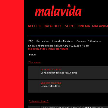
ACCUEIL
CATALOGUE
SORTIE CINEMA
MALAVID
FAQ
Rechercher
Liste des Membres
Groupes d'utilisateurs
La date/heure actuelle est Dim Ao� 09, 2026 6:42 am
Malavida Films Index du Forum
Forum
Bienvenue
Le nouveaux films
Venez parler des nouveaux films
Les films Malavida
Discuter des films
Qui est en ligne ?
Nos membres ont post� un total de
138251
messages