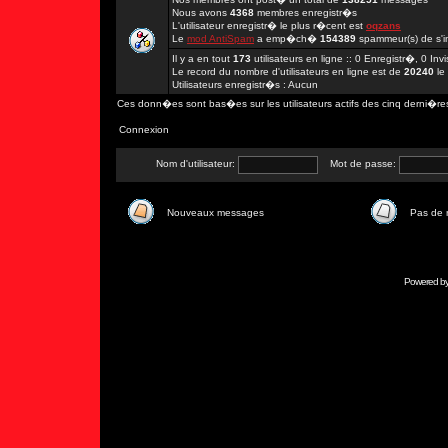
Nous avons
4368
membres enregistr�s
L'utilisateur enregistr� le plus r�cent est
oqzans
Le
mod AntiSpam
a emp�ch�
154389
spammeur(s) de s'in
Il y a en tout
173
utilisateurs en ligne :: 0 Enregistr�, 0 In
Le record du nombre d'utilisateurs en ligne est de
20240
le
Utilisateurs enregistr�s : Aucun
Ces donn�es sont bas�es sur les utilisateurs actifs des cinq derni�re
Connexion
Nom d'utilisateur:
Mot de passe:
Nouveaux messages
Pas de
Powered b